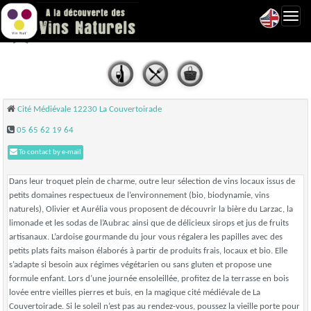
Toggl
Au20 - La Couvertoirade
navig
Cité Médiévale 12230 La Couvertoirade
05 65 62 19 64
To contact by e-mail
Dans leur troquet plein de charme, outre leur sélection de vins locaux issus de
petits domaines respectueux de l’environnement (bio, biodynamie, vins
naturels), Olivier et Aurélia vous proposent de découvrir la bière du Larzac, la
limonade et les sodas de l’Aubrac ainsi que de délicieux sirops et jus de fruits
artisanaux. L’ardoise gourmande du jour vous régalera les papilles avec des
petits plats faits maison élaborés à partir de produits frais, locaux et bio. Elle
s’adapte si besoin aux régimes végétarien ou sans gluten et propose une
formule enfant. Lors d’une journée ensoleillée, profitez de la terrasse en bois
lovée entre vieilles pierres et buis, en la magique cité médiévale de La
Couvertoirade. Si le soleil n’est pas au rendez-vous, poussez la vieille porte pour