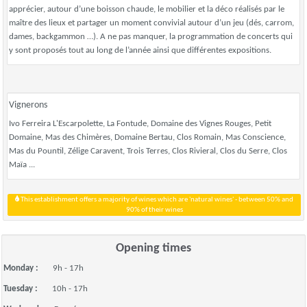
apprécier, autour d’une boisson chaude, le mobilier et la déco réalisés par le
maître des lieux et partager un moment convivial autour d’un jeu (dés, carrom,
dames, backgammon …). A ne pas manquer, la programmation de concerts qui
y sont proposés tout au long de l’année ainsi que différentes expositions.
Vignerons
Ivo Ferreira L'Escarpolette, La Fontude, Domaine des Vignes Rouges, Petit
Domaine, Mas des Chimères, Domaine Bertau, Clos Romain, Mas Conscience,
Mas du Pountil, Zélige Caravent, Trois Terres, Clos Rivieral, Clos du Serre, Clos
Maïa ...
This establishment offers a majority of wines which are 'natural wines' - between 50% and
90% of their wines
Opening times
Monday :
9h - 17h
Tuesday :
10h - 17h