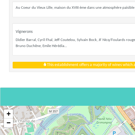
Au Coeur du Vieux Lille, maison du XVIII ème dans une atmosphère paisible 
Vignerons
Didier Barral, Cyril Fhal, Jeff Coutelou, Sylvain Bock, JF NIcq/Foulards rouges
Bruno Duchêne, Emile Hérédia...
This establishment offers a majority of wines which
+
−