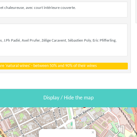
et chaleureuse, avec court intérieure couverte.
, J.Ph Padié, Axel Prufer, Zélige Caravent, Sébastien Poly, Eric Pfifferling,
 are 'natural wines' - between 50% and 90% of their wines
Display / Hide the map
×