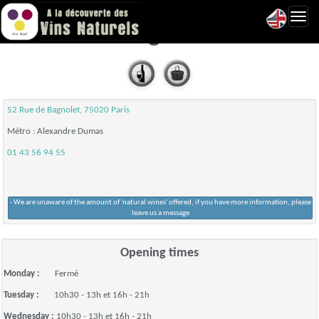
Toggl
Au Bon Vingt - Paris 20
navig
52 Rue de Bagnolet, 75020 Paris
Métro : Alexandre Dumas
01 43 56 94 55
- We are unaware of the amount of 'natural wines' offered, if you have more information, please
leave us a message
Opening times
Monday :
Fermé
Tuesday :
10h30 - 13h et 16h - 21h
Wednesday :
10h30 - 13h et 16h - 21h