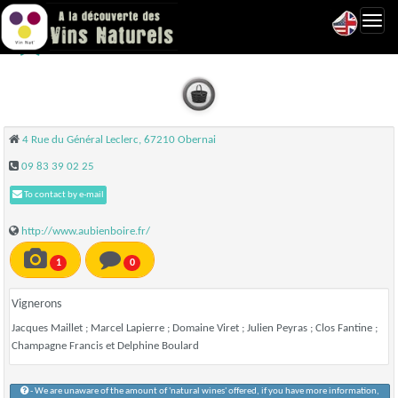
Toggl
Au Bien Boire - Obernai
navig
4 Rue du Général Leclerc, 67210 Obernai
09 83 39 02 25
To contact by e-mail
http://www.aubienboire.fr/
1
0
Vignerons
Jacques Maillet ; Marcel Lapierre ; Domaine Viret ; Julien Peyras ; Clos Fantine ;
Champagne Francis et Delphine Boulard
- We are unaware of the amount of 'natural wines' offered, if you have more information,