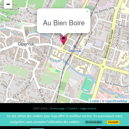
−
×
Au Bien Boire
Leaflet
| ©
OpenStreetMap
2007-2026 |
Home page
|
Contact
|
Legal notices
Alcohol abuse is bad for your health, please consume in moderation | vinsnaturels |
Ce site utilise des cookies pour vous offrir le meilleur service. En poursuivant votre
v3.12
navigation, vous acceptez l’utilisation des cookies.
En savoir plus
J’accepte