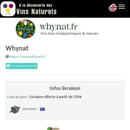
Toggl
navig
Whynat
https://www.whynat.fr/
To contact by e-mail
Infos livraison
Frais de port :
Livraison offerte à partir de 350€
Livraison :