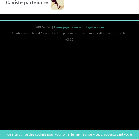
Caviste partenaire
2007-2026 |
Home page
|
Contact
|
Legal notices
Alcohol abuse is bad for your health, please consume in moderation | vinsnaturels |
v3.12
Ce site utilise des cookies pour vous offrir le meilleur service. En poursuivant votre