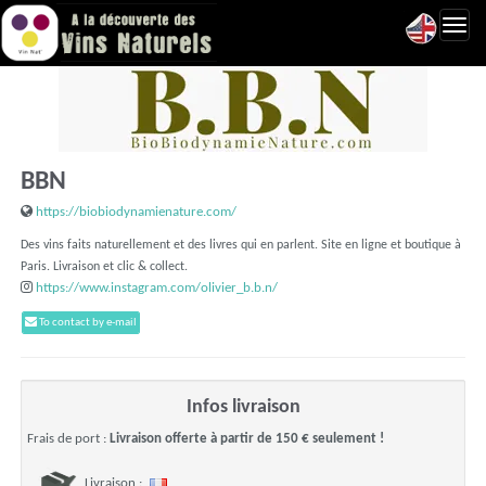
Toggl
navig
BBN
https://biobiodynamienature.com/
Des vins faits naturellement et des livres qui en parlent. Site en ligne et boutique à
Paris. Livraison et clic & collect.
https://www.instagram.com/olivier_b.b.n/
To contact by e-mail
Infos livraison
Frais de port :
Livraison offerte à partir de 150 € seulement !
Livraison :