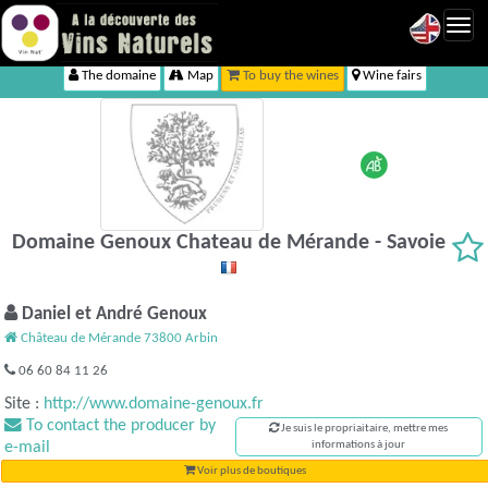
Toggl
navig
The domaine
Map
To buy the wines
Wine fairs
Domaine Genoux Chateau de Mérande - Savoie
Daniel et André Genoux
Château de Mérande 73800 Arbin
06 60 84 11 26
Site :
http://www.domaine-genoux.fr
To contact the producer by
Je suis le propriaitaire, mettre mes
e-mail
informations à jour
Voir plus de boutiques