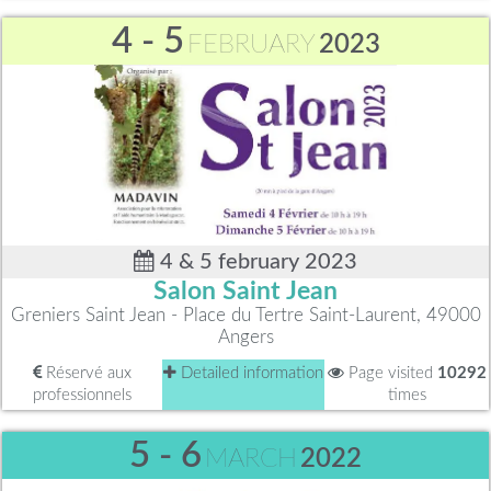
4 - 5
FEBRUARY
2023
4 & 5 february 2023
Salon Saint Jean
Greniers Saint Jean - Place du Tertre Saint-Laurent, 49000
Angers
Réservé aux
Detailed information
Page visited
10292
professionnels
times
5 - 6
MARCH
2022