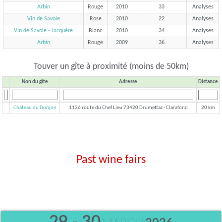
Arbin
Rouge
2010
33
Analyses
Vin de Savoie
Rose
2010
22
Analyses
Vin de Savoie - Jacquère
Blanc
2010
34
Analyses
Arbin
Rouge
2009
36
Analyses
Touver un gîte à proximité (moins de 50km)
Non du gîte
Adresse
Distance
Château du Donjon
1136 route du Chef Lieu 73420 Drumettaz - Clarafond
20 km
Past wine fairs
29 - 30