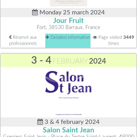
Monday 25 march 2024
Jour Fruit
Fort, 38530 Barraux, France
Réservé aux
Detailed information
Page visited
3449
professionnels
times
3 - 4
FEBRUARY
2024
3 & 4 february 2024
Salon Saint Jean
Greniers Saint Jean - Place du Tertre Saint-Laurent, 49000