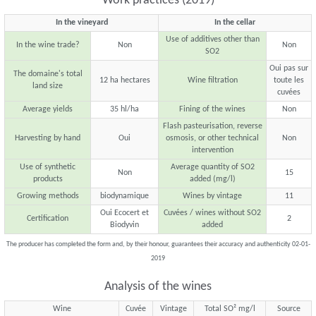
Work practices (2019)
In the vineyard
In the cellar
Use of additives other than
In the wine trade?
Non
Non
SO2
Oui pas sur
The domaine's total
12 ha hectares
Wine filtration
toute les
land size
cuvées
Average yields
35 hl/ha
Fining of the wines
Non
Flash pasteurisation, reverse
Harvesting by hand
Oui
osmosis, or other technical
Non
intervention
Use of synthetic
Average quantity of SO2
Non
15
products
added (mg/l)
Growing methods
biodynamique
Wines by vintage
11
Oui Ecocert et
Cuvées / wines without SO2
Certification
2
Biodyvin
added
The producer has completed the form and, by their honour, guarantees their accuracy and authenticity 02-01-
2019
Analysis of the wines
Wine
Cuvée
Vintage
Total SO² mg/l
Source