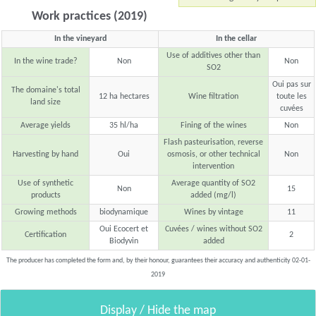
Work practices (2019)
In the vineyard
In the cellar
Use of additives other than
In the wine trade?
Non
Non
SO2
Oui pas sur
The domaine's total
12 ha hectares
Wine filtration
toute les
land size
cuvées
Average yields
35 hl/ha
Fining of the wines
Non
Flash pasteurisation, reverse
Harvesting by hand
Oui
osmosis, or other technical
Non
intervention
Use of synthetic
Average quantity of SO2
Non
15
products
added (mg/l)
Growing methods
biodynamique
Wines by vintage
11
Oui Ecocert et
Cuvées / wines without SO2
Certification
2
Biodyvin
added
The producer has completed the form and, by their honour, guarantees their accuracy and authenticity 02-01-
2019
Display / Hide the map