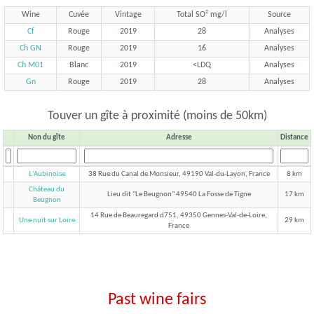
Wine
Cuvée
Vintage
Total SO² mg/l
Source
Cf
Rouge
2019
28
Analyses
Ch GN
Rouge
2019
16
Analyses
Ch M01
Blanc
2019
<LDQ
Analyses
Gn
Rouge
2019
28
Analyses
Touver un gîte à proximité (moins de 50km)
Non du gîte
Adresse
Distance
L'Aubinoise
38 Rue du Canal de Monsieur, 49190 Val-du-Layon, France
8 km
Château du
Lieu dit "Le Beugnon" 49540 La Fosse de Tigne
17 km
Beugnon
14 Rue de Beauregard d751, 49350 Gennes-Val-de-Loire,
Une nuit sur Loire
29 km
France
Past wine fairs