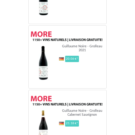
Guillaume Noire - Grolleau
2021
20.06 €*
Guillaume Noire - Grolleau
Cabernet Sauvignon
21.18 €*