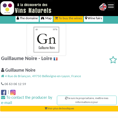
Toggl
navig
The domaine
Map
To buy the wines
Wine fairs
Guillaume Noire - Loire
Guillaume Noire
4 Rue de Briançon, 49750 Bellevigne-en-Layon, France
06 63 06 12 59
|
To contact the producer by
Je suis le propriaitaire, mettre mes
e-mail
informations à jour
Voir plus de boutiques