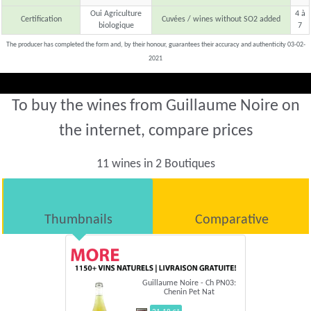
Oui Agriculture
4 à
Certification
Cuvées / wines without SO2 added
biologique
7
The producer has completed the form and, by their honour, guarantees their accuracy and authenticity 03-02-
2021
To buy the wines from Guillaume Noire on
the internet, compare prices
11 wines in 2 Boutiques
Thumbnails
Comparative
Guillaume Noire - Ch PN03:
Chenin Pet Nat