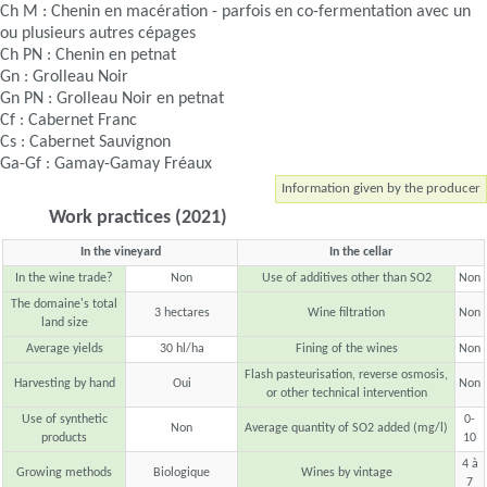
Ch M : Chenin en macération - parfois en co-fermentation avec un
ou plusieurs autres cépages
Ch PN : Chenin en petnat
Gn : Grolleau Noir
Gn PN : Grolleau Noir en petnat
Cf : Cabernet Franc
Cs : Cabernet Sauvignon
Ga-Gf : Gamay-Gamay Fréaux
Information given by the producer
Work practices (2021)
In the vineyard
In the cellar
In the wine trade?
Non
Use of additives other than SO2
Non
The domaine's total
3 hectares
Wine filtration
Non
land size
Average yields
30 hl/ha
Fining of the wines
Non
Flash pasteurisation, reverse osmosis,
Harvesting by hand
Oui
Non
or other technical intervention
Use of synthetic
0-
Non
Average quantity of SO2 added (mg/l)
products
10
4 à
Growing methods
Biologique
Wines by vintage
7