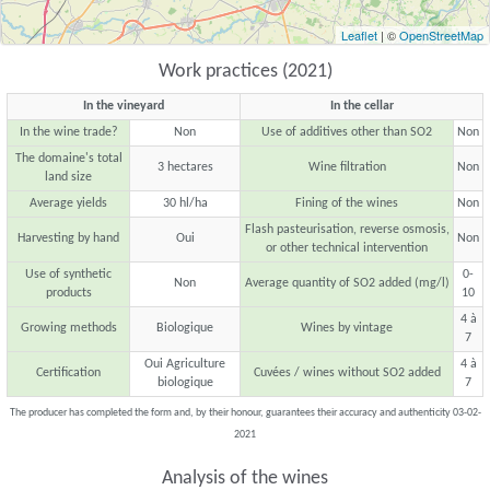
Leaflet
| ©
OpenStreetMap
Work practices (2021)
In the vineyard
In the cellar
In the wine trade?
Non
Use of additives other than SO2
Non
The domaine's total
3 hectares
Wine filtration
Non
land size
Average yields
30 hl/ha
Fining of the wines
Non
Flash pasteurisation, reverse osmosis,
Harvesting by hand
Oui
Non
or other technical intervention
Use of synthetic
0-
Non
Average quantity of SO2 added (mg/l)
products
10
4 à
Growing methods
Biologique
Wines by vintage
7
Oui Agriculture
4 à
Certification
Cuvées / wines without SO2 added
biologique
7
The producer has completed the form and, by their honour, guarantees their accuracy and authenticity 03-02-
2021
Analysis of the wines