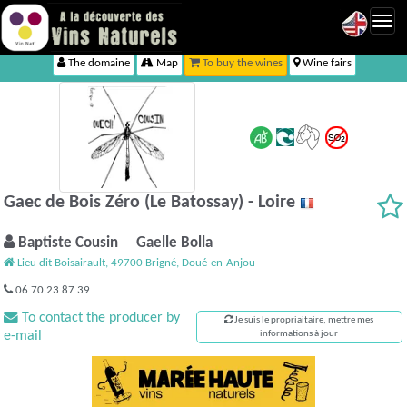
Toggl
navig
The domaine
Map
To buy the wines
Wine fairs
Gaec de Bois Zéro (Le Batossay) - Loire
Baptiste Cousin Gaelle Bolla
Lieu dit Boisairault, 49700 Brigné, Doué-en-Anjou
06 70 23 87 39
To contact the producer by
Je suis le propriaitaire, mettre mes
e-mail
informations à jour