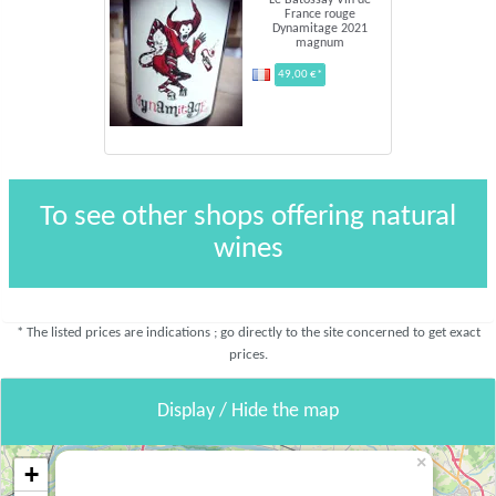
Le Batossay Vin de
France rouge
Dynamitage 2021
magnum
49,00 €*
To see other shops offering natural
wines
* The listed prices are indications ; go directly to the site concerned to get exact
prices.
Display / Hide the map
×
+