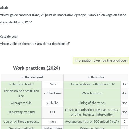
Alcab
Vin rouge de cabernet franc, 28 jours de macération égrappé, 36mois d'élevage en fut de
chène de 10 ans, 12.5°
Cote de Léon
Vin de voile de chenin, 13 ans de fut de chène 16°
Information given by the producer
Work practices (2024)
In the vineyard
In the cellar
In the wine trade?
Non
Use of additives other than SO2
Non
The domaine's total land
4.5 hectares
Wine filtration
Non
size
Average yields
25 hl/ha
Fining of the wines
Non
Flash pasteurisation, reverse osmosis,
Harvesting by hand
Oui
Non
or other technical intervention
Use of synthetic products
Non
Average quantity of SO2 added (mg/l)
0
Growing methods
biodynamique
Wines by vintage
8