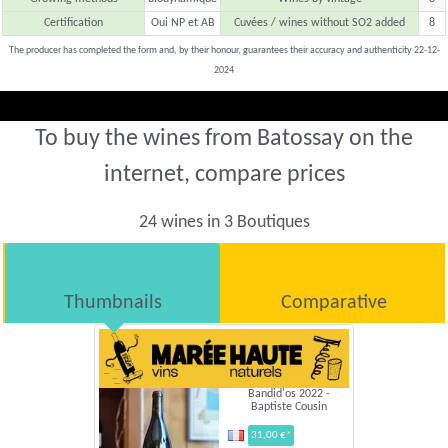
Certification
Oui NP et AB
Cuvées / wines without SO2 added
8
The producer has completed the form and, by their honour, guarantees their accuracy and authenticity 22-12-
2024
To buy the wines from Batossay on the
internet, compare prices
24 wines in 3 Boutiques
Thumbnails
Comparative
Bandid'os 2022 -
Baptiste Cousin
31,00 €*