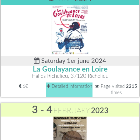
Saturday 1er june 2024
La Goulayance en Loire
Halles Richelieu, 37120 Richelieu
6€
Detailed information
Page visited
2215
times
3 - 4
FEBRUARY
2023