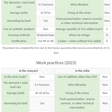
The domaine's total land
4.5 hectares
Wine filtration
Non
size
Average yields
25 hl/ha
Fining of the wines
Non
Flash pasteurisation, reverse osmosis,
Harvesting by hand
Oui
Non
or other technical intervention
Use of synthetic products
Non
Average quantity of SO2 added (mg/l)
0
Growing methods
biodynamique
Wines by vintage
8
Certification
Oui NP et AB
Cuvées / wines without SO2 added
8
The producer has completed the form and, by their honour, guarantees their accuracy and authenticity 22-12-
2024
Work practices (2023)
In the vineyard
In the cellar
In the wine trade?
Non
Use of additives other than SO2
Non
The domaine's total
4.5 hectares
Wine filtration
Non
land size
Average yields
30-40 hl/ha
Fining of the wines
Non
Flash pasteurisation, reverse
Harvesting by hand
Oui
osmosis, or other technical
Non
intervention