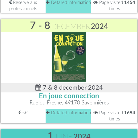
Reservé aux
Detailed information
Page visited
1454
professionnels
times
7 - 8
DECEMBER
2024
7 & 8 december 2024
En joue connection
Rue du Fresne, 49170 Savennières
5€
Detailed information
Page visited
1694
times
1
JUNE
2024