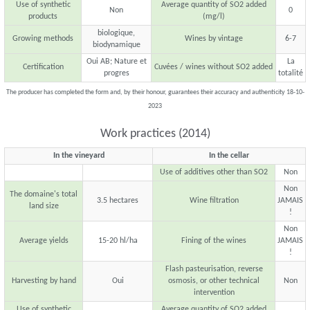
Use of synthetic
Average quantity of SO2 added
Non
0
products
(mg/l)
biologique,
Growing methods
Wines by vintage
6-7
biodynamique
Oui AB; Nature et
La
Certification
Cuvées / wines without SO2 added
progres
totalité
The producer has completed the form and, by their honour, guarantees their accuracy and authenticity 18-10-
2023
Work practices (2014)
In the vineyard
In the cellar
Use of additives other than SO2
Non
Non
The domaine's total
3.5 hectares
Wine filtration
JAMAIS
land size
!
Non
Average yields
15-20 hl/ha
Fining of the wines
JAMAIS
!
Flash pasteurisation, reverse
Harvesting by hand
Oui
osmosis, or other technical
Non
intervention
Use of synthetic
Average quantity of SO2 added