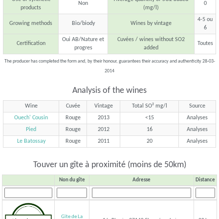
Non
0
products
(mg/l)
4-5 ou
Growing methods
Bio/biody
Wines by vintage
6
Oui AB/Nature et
Cuvées / wines without SO2
Certification
Toutes
progres
added
The producer has completed the form and, by their honour, guarantees their accuracy and authenticity 28-03-
2014
Analysis of the wines
Wine
Cuvée
Vintage
Total SO² mg/l
Source
Ouech' Cousin
Rouge
2013
<15
Analyses
Pied
Rouge
2012
16
Analyses
Le Batossay
Rouge
2011
20
Analyses
Touver un gîte à proximité (moins de 50km)
Non du gîte
Adresse
Distance
Gîte de La