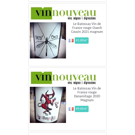
Le Batossay Vin de
France rouge Ouech
Cousin 2021 magnum
41,00 €*
Le Batossay Vin de
France rouge
Dynamitage 2020
Magnum
49,00 €*