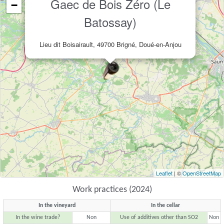
Gaec de Bois Zéro (Le
−
Batossay)
Lieu dit Boisairault, 49700 Brigné, Doué-en-Anjou
Leaflet
| ©
OpenStreetMap
Work practices (2024)
In the vineyard
In the cellar
In the wine trade?
Non
Use of additives other than SO2
Non