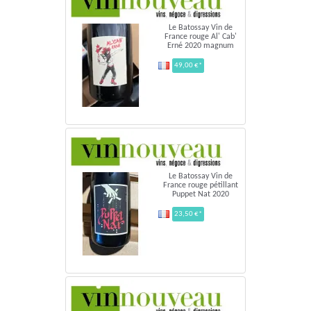
Le Batossay Vin de
France rouge Al' Cab'
Erné 2020 magnum
49,00 €*
Le Batossay Vin de
France rouge pétillant
Puppet Nat 2020
23,50 €*