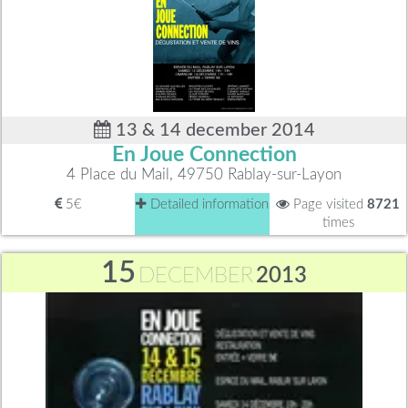
13 & 14 december 2014
En Joue Connection
4 Place du Mail, 49750 Rablay-sur-Layon
5€
Detailed information
Page visited
8721
times
15
DECEMBER
2013