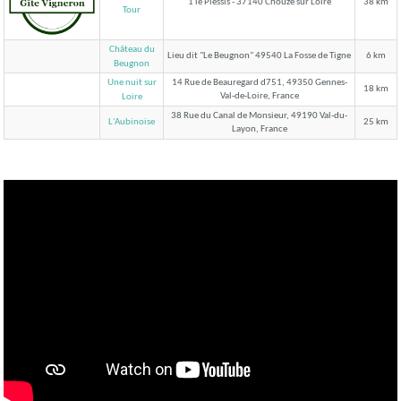
1 le Plessis - 37140 Chouzé sur Loire
38 km
Tour
Château du
Lieu dit "Le Beugnon" 49540 La Fosse de Tigne
6 km
Beugnon
Une nuit sur
14 Rue de Beauregard d751, 49350 Gennes-
18 km
Val-de-Loire, France
Loire
38 Rue du Canal de Monsieur, 49190 Val-du-
L'Aubinoise
25 km
Layon, France