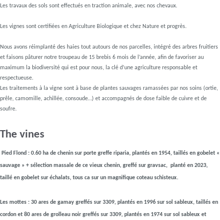
Les travaux des sols sont effectués en traction animale, avec nos chevaux.
Les vignes sont certifiées en Agriculture Biologique et chez Nature et progrès.
Nous avons réimplanté des haies tout autours de nos parcelles, intégré des arbres fruitiers
et faisons pâturer notre troupeau de 15 brebis 6 mois de l’année, afin de favoriser au
maximum la biodiversité qui est pour nous, la clé d’une agriculture responsable et
respectueuse.
Les traitements à la vigne sont à base de plantes sauvages ramassées par nos soins (ortie,
prêle, camomille, achillée, consoude…) et accompagnés de dose faible de cuivre et de
soufre.
The vines
Pied Flond : 0.60 ha de chenin sur porte greffe riparia, plantés en 1954, taillés en gobelet «
sauvage » + sélection massale de ce vieux chenin, greffé sur gravsac, planté en 2023,
taillé en gobelet sur échalats, tous ca sur un magnifique coteau schisteux.
Les mottes : 30 ares de gamay greffés sur 3309, plantés en 1996 sur sol sableux, taillés en
cordon et 80 ares de grolleau noir greffés sur 3309, plantés en 1974 sur sol sableux et