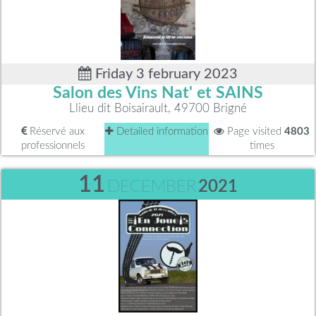
Friday 3 february 2023
Salon des Vins Nat' et SAINS
Llieu dit Boisairault, 49700 Brigné
Réservé aux
Detailed information
Page visited
4803
professionnels
times
11
DECEMBER
2021