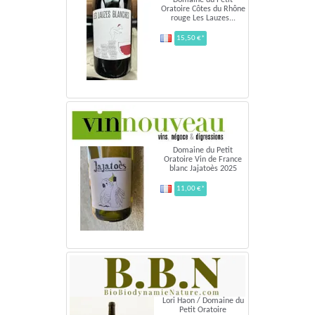
Oratoire Côtes du Rhône
rouge Les Lauzes...
15,50 €*
Domaine du Petit
Oratoire Vin de France
blanc Jajatoès 2025
11,00 €*
Lori Haon / Domaine du
Petit Oratoire