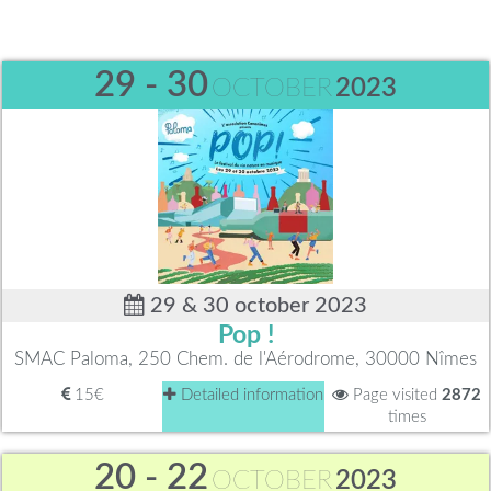
29 - 30
OCTOBER
2023
29 & 30 october 2023
Pop !
SMAC Paloma, 250 Chem. de l'Aérodrome, 30000 Nîmes
15€
Detailed information
Page visited
2872
times
20 - 22
OCTOBER
2023