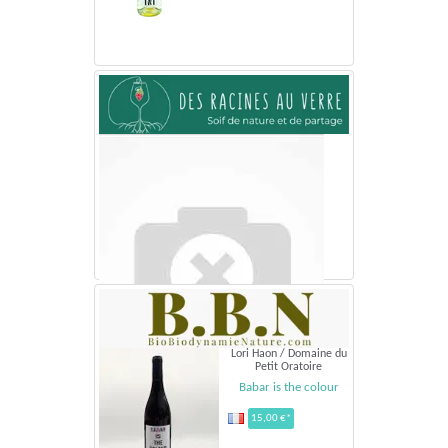
Lori Haon / Domaine du
Petit Oratoire
Babar is the colour
15,00 €*
Domaine du Petit OratoireCôtes-du-Rhône - 2020
Les Lauzes Blanches