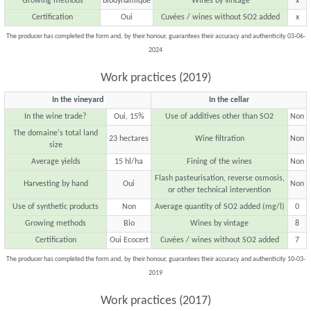
Growing methods
biodynamique
Wines by vintage
x
Certification
Oui
Cuvées / wines without SO2 added
x
The producer has completed the form and, by their honour, guarantees their accuracy and authenticity 03-06-
2024
Work practices (2019)
In the vineyard
In the cellar
In the wine trade?
Oui, 15%
Use of additives other than SO2
Non
The domaine's total land
23 hectares
Wine filtration
Non
size
Average yields
15 hl/ha
Fining of the wines
Non
Flash pasteurisation, reverse osmosis,
Harvesting by hand
Oui
Non
or other technical intervention
Use of synthetic products
Non
Average quantity of SO2 added (mg/l)
0
Growing methods
Bio
Wines by vintage
8
Certification
Oui Ecocert
Cuvées / wines without SO2 added
7
The producer has completed the form and, by their honour, guarantees their accuracy and authenticity 10-03-
2019
Work practices (2017)