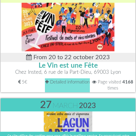
From 20 to 22 october 2023
Le Vin est une Fête
Chez Insted, 6 rue de la Part-Dieu, 69003 Lyon
5€
Detailed information
Page visited
4168
times
27
MARCH
2023