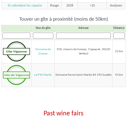
En attendant les copains
Rouge
2018
<25
Analyses
Touver un gîte à proximité (moins de 50km)
Non du gîte
Adresse
Distance
Domaine de
958, chemin de Gressac, Clapeyret, 30630
22 km
Verfeuil
Gressac
Le P'tit Martin
Domaine Ferme Saint-Martin 84 190 Suzette
43 km
Past wine fairs