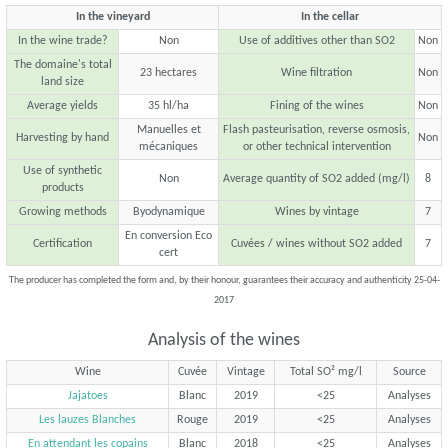
In the vineyard
In the cellar
In the wine trade?
Non
Use of additives other than SO2
Non
The domaine's total
23 hectares
Wine filtration
Non
land size
Average yields
35 hl/ha
Fining of the wines
Non
Manuelles et
Flash pasteurisation, reverse osmosis,
Harvesting by hand
Non
mécaniques
or other technical intervention
Use of synthetic
Non
Average quantity of SO2 added (mg/l)
8
products
Growing methods
Byodynamique
Wines by vintage
7
En conversion Eco
Certification
Cuvées / wines without SO2 added
7
cert
The producer has completed the form and, by their honour, guarantees their accuracy and authenticity 25-04-
2017
Analysis of the wines
Wine
Cuvée
Vintage
Total SO² mg/l
Source
Jajatoes
Blanc
2019
<25
Analyses
Les lauzes Blanches
Rouge
2019
<25
Analyses
En attendant les copains
Blanc
2018
<25
Analyses