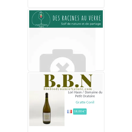
Lori Haon / Domaine du
Petit Oratoire
Gratte Conil
18,00 €*
Domaine du Petit OratoireCôtes-du-Rhône - 2024
Suzette
13,80 €*