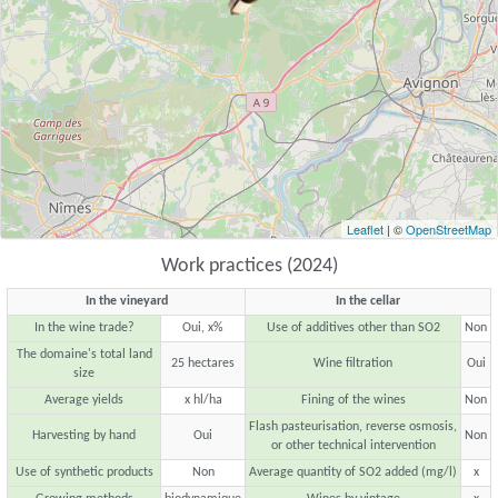
Leaflet
| ©
OpenStreetMap
Work practices (2024)
In the vineyard
In the cellar
In the wine trade?
Oui, x%
Use of additives other than SO2
Non
The domaine's total land
25 hectares
Wine filtration
Oui
size
Average yields
x hl/ha
Fining of the wines
Non
Flash pasteurisation, reverse osmosis,
Harvesting by hand
Oui
Non
or other technical intervention
Use of synthetic products
Non
Average quantity of SO2 added (mg/l)
x