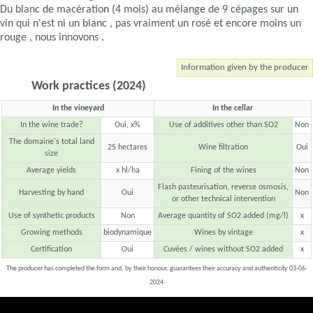
Du blanc de macération (4 mois) au mélange de 9 cépages sur un
vin qui n'est ni un blanc , pas vraiment un rosé et encore moins un
rouge , nous innovons .
Information given by the producer
Work practices (2024)
In the vineyard
In the cellar
In the wine trade?
Oui, x%
Use of additives other than SO2
Non
The domaine's total land
25 hectares
Wine filtration
Oui
size
Average yields
x hl/ha
Fining of the wines
Non
Flash pasteurisation, reverse osmosis,
Harvesting by hand
Oui
Non
or other technical intervention
Use of synthetic products
Non
Average quantity of SO2 added (mg/l)
x
Growing methods
biodynamique
Wines by vintage
x
Certification
Oui
Cuvées / wines without SO2 added
x
The producer has completed the form and, by their honour, guarantees their accuracy and authenticity 03-06-
2024