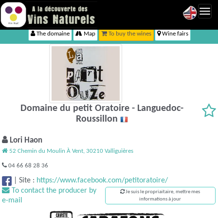
Toggl
navig
The domaine
Map
To buy the wines
Wine fairs
Domaine du petit Oratoire - Languedoc-
Roussillon
Lori Haon
52 Chemin du Moulin À Vent, 30210 Valliguières
04 66 68 28 36
|
Site :
https://www.facebook.com/petitoratoire/
To contact the producer by
Je suis le propriaitaire, mettre mes
e-mail
informations à jour