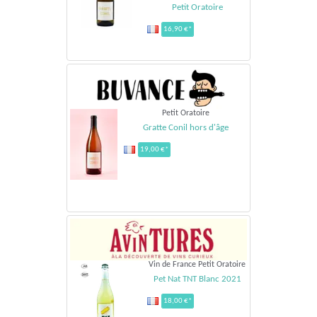
Petit Oratoire
16,90 €*
Petit Oratoire
Gratte Conil hors d'âge
19,00 €*
Vin de France Petit Oratoire
Pet Nat TNT Blanc 2021
18,00 €*