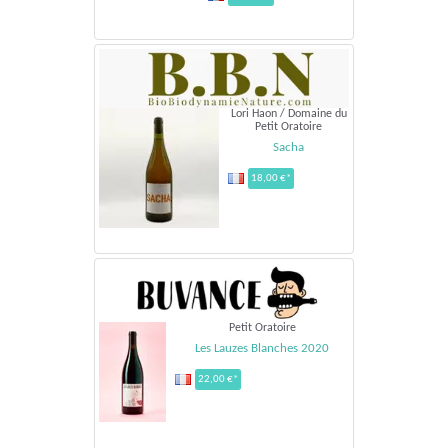
Lori Haon / Domaine du
Petit Oratoire
Sacha
18,00 €*
Petit Oratoire
Les Lauzes Blanches 2020
22,00 €*