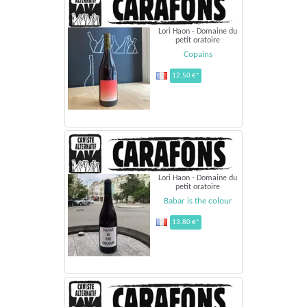
Lori Haon - Domaine du
petit oratoire
Copains
12.50 €*
Lori Haon - Domaine du
petit oratoire
Babar is the colour
13.80 €*