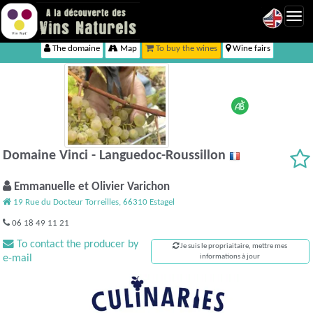
Toggl
navig
The domaine
Map
To buy the wines
Wine fairs
Domaine Vinci - Languedoc-Roussillon
Emmanuelle et Olivier Varichon
19 Rue du Docteur Torreilles, 66310 Estagel
06 18 49 11 21
To contact the producer by
Je suis le propriaitaire, mettre mes
e-mail
informations à jour