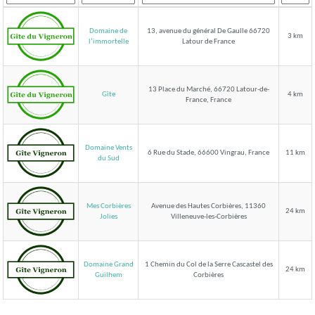
Domaine de
13, avenue du général De Gaulle 66720
3 km
Latour de France
l’immortelle
13 Place du Marché, 66720 Latour-de-
Gîte
4 km
France, France
Domaine Vents
6 Rue du Stade, 66600 Vingrau, France
11 km
du Sud
Mes Corbières
Avenue des Hautes Corbières, 11360
24 km
Villeneuve-les-Corbières
Jolies
Domaine Grand
1 Chemin du Col de la Serre Cascastel des
24 km
Corbières
Guilhem