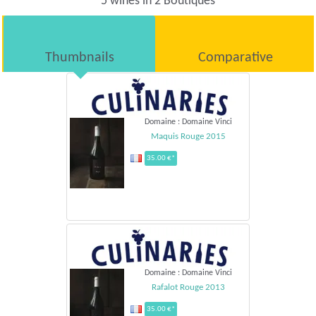
5 wines in 2 Boutiques
Thumbnails
Comparative
Domaine : Domaine Vinci
Maquis Rouge 2015
35.00 €*
Domaine : Domaine Vinci
Rafalot Rouge 2013
35.00 €*