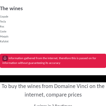
The wines
Coyade
Tecla
Roc
Coste
Maquis
Rafalot
Information gathered from the internet, therefore this is passed on for
information without guaranteeing its accuracy
To buy the wines from Domaine Vinci on the
internet, compare prices