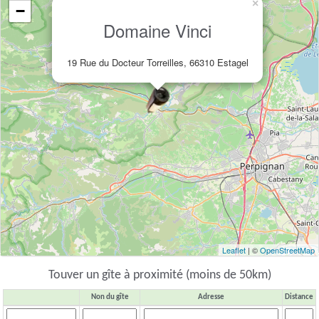
×
−
Domaine Vinci
19 Rue du Docteur Torreilles, 66310 Estagel
Leaflet
| ©
OpenStreetMap
Touver un gîte à proximité (moins de 50km)
Non du gîte
Adresse
Distance