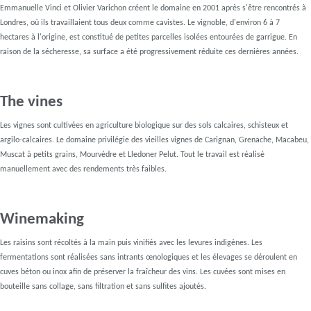
Emmanuelle Vinci et Olivier Varichon créent le domaine en 2001 après s'être rencontrés à
Londres, où ils travaillaient tous deux comme cavistes. Le vignoble, d'environ 6 à 7
hectares à l'origine, est constitué de petites parcelles isolées entourées de garrigue. En
raison de la sécheresse, sa surface a été progressivement réduite ces dernières années.
The vines
Les vignes sont cultivées en agriculture biologique sur des sols calcaires, schisteux et
argilo-calcaires. Le domaine privilégie des vieilles vignes de Carignan, Grenache, Macabeu,
Muscat à petits grains, Mourvèdre et Lledoner Pelut. Tout le travail est réalisé
manuellement avec des rendements très faibles.
Winemaking
Les raisins sont récoltés à la main puis vinifiés avec les levures indigènes. Les
fermentations sont réalisées sans intrants œnologiques et les élevages se déroulent en
cuves béton ou inox afin de préserver la fraîcheur des vins. Les cuvées sont mises en
bouteille sans collage, sans filtration et sans sulfites ajoutés.