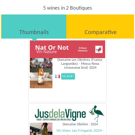
5 wines in 2 Boutiques
Thumbnails
Comparative
Domaine Les Obrières (France,
Languedoc) - Mossa Nova
(mousseux brut) 2024
15,50 €*
Domaine Obrière · 2024
Vin blanc Les Fringants 2024 -