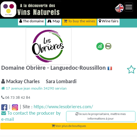
Toggl
navig
The domaine
Map
To buy the wines
Wine fairs
Domaine Obrière - Languedoc-Roussillon
Mackay Charles Sara Lombardi
17 avenue jean moulin 34290 servian
06 73 38 42 84
|
|
Site :
https://www.lesobrieres.com/
To contact the producer by
Je suis le propriaitaire, mettre mes
e-mail
informations à jour
Voir plus de boutiques