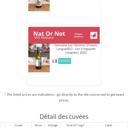
Domaine Les Obrières (France,
Languedoc) - Les Fringuants
(viognier) 2025
13,50 €*
* The listed prices are indications ; go directly to the site concerned to get exact
prices.
Détail des cuvées
Cuvée
Wine
Vintage
Total SO² mg/l
Label