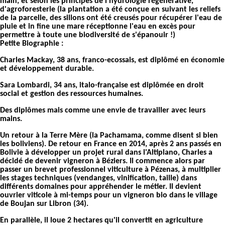
main, et selon les principes de l'hydrologie régénérative,
d'agroforesterie (la plantation a été conçue en suivant les reliefs
de la parcelle, des sillons ont été creusés pour récupérer l'eau de
pluie et in fine une mare réceptionne l'eau en excès pour
permettre à toute une biodiversité de s'épanouir !)
Petite Biographie :
Charles Mackay, 38 ans, franco-ecossais, est diplômé en économie
et développement durable.
Sara Lombardi, 34 ans, italo-française est diplômée en droit
social et gestion des ressources humaines.
Des diplômes mais comme une envie de travailler avec leurs
mains.
Un retour à la Terre Mère (la Pachamama, comme disent si bien
les boliviens). De retour en France en 2014, après 2 ans passés en
Bolivie à développer un projet rural dans l'Altiplano, Charles a
décidé de devenir vigneron à Béziers. Il commence alors par
passer un brevet professionnel viticulture à Pézenas, à multiplier
les stages techniques (vendanges, vinification, taille) dans
différents domaines pour appréhender le métier. Il devient
ouvrier viticole à mi-temps pour un vigneron bio dans le village
de Boujan sur Libron (34).
En parallèle, il loue 2 hectares qu'il convertit en agriculture