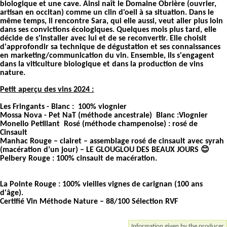
biologique et une cave. Ainsi naît le Domaine Obrière (ouvrier,
artisan en occitan) comme un clin d'oeil à sa situation. Dans le
même temps, il rencontre Sara, qui elle aussi, veut aller plus loin
dans ses convictions écologiques. Quelques mois plus tard, elle
décide de s'installer avec lui et de se reconvertir. Elle choisit
d'approfondir sa technique de dégustation et ses connaissances
en marketing/communication du vin. Ensemble, ils s'engagent
dans la viticulture biologique et dans la production de vins
nature.
Petit aperçu des vins 2024 :
Les Fringants - Blanc :
100% viognier
Mossa Nova - Pet NaT (méthode ancestrale) Blanc :Viognier
Monello Petillant Rosé (méthode champenoise) : rosé de
Cinsault
Manhac Rouge – clairet
– assemblage rosé de cinsault avec syrah
(macération d’un jour) – LE GLOUGLOU DES BEAUX JOURS 😊
Pelbery Rouge
: 100% cinsault de macération.
La Pointe Rouge
: 100% vieilles vignes de carignan (100 ans
d'âge).
Certifié Vin Méthode Nature – 88/100 Sélection RVF
Information given by the producer