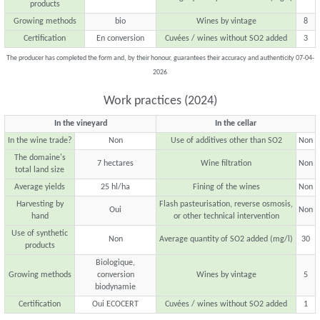
products
Growing methods
bio
Wines by vintage
8
Certification
En conversion
Cuvées / wines without SO2 added
3
The producer has completed the form and, by their honour, guarantees their accuracy and authenticity 07-04-
2026
Work practices (2024)
In the vineyard
In the cellar
In the wine trade?
Non
Use of additives other than SO2
Non
The domaine's
7 hectares
Wine filtration
Non
total land size
Average yields
25 hl/ha
Fining of the wines
Non
Harvesting by
Flash pasteurisation, reverse osmosis,
Oui
Non
hand
or other technical intervention
Use of synthetic
Non
Average quantity of SO2 added (mg/l)
30
products
Biologique,
Growing methods
conversion
Wines by vintage
5
biodynamie
Certification
Oui ECOCERT
Cuvées / wines without SO2 added
1