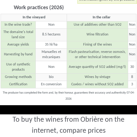
Work practices (2026)
In the vineyard
In the cellar
In the wine trade?
Non
Use of additives other than SO2
Non
The domaine's total
8.5 hectares
Wine filtration
Non
land size
Average yields
35 hl/ha
Fining of the wines
Non
Manuelles et
Flash pasteurisation, reverse osmosis,
Harvesting by hand
Non
mécaniques
or other technical intervention
Use of synthetic
Non
Average quantity of SO2 added (mg/l)
30
products
Growing methods
bio
Wines by vintage
8
Certification
En conversion
Cuvées / wines without SO2 added
3
The producer has completed the form and, by their honour, guarantees their accuracy and authenticity 07-04-
2026
To buy the wines from Obrière on the
internet, compare prices