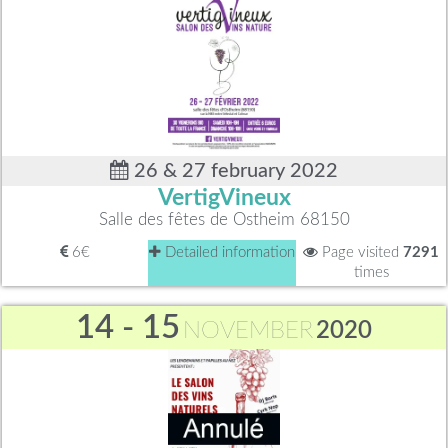
26 & 27 february 2022
VertigVineux
Salle des fêtes de Ostheim 68150
6€
Detailed information
Page visited
7291
times
14 - 15
NOVEMBER
2020