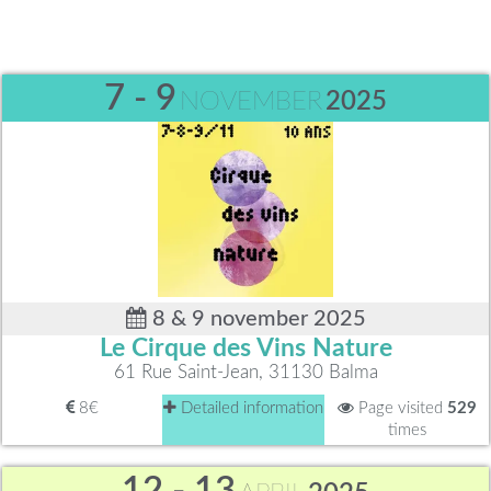
7 - 9
NOVEMBER
2025
8 & 9 november 2025
Le Cirque des Vins Nature
61 Rue Saint-Jean, 31130 Balma
8€
Detailed information
Page visited
529
times
12 - 13