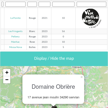
La Pointe
Rouge
2021
10
Les Fringants
Blanc
2023
56
Pelbery
Rouge
2023
0
Manhac
Rose
2023
10
Mossa Nova
Bulles
2023
5
Display / Hide the map
+
×
−
Domaine Obrière
17 avenue jean moulin 34290 servian