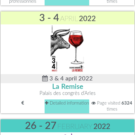
professionnels
times
3 - 4
APRIL
2022
3 & 4 april 2022
La Remise
Palais des congrès d'Arles
Detailed information
Page visited
6324
times
26 - 27
FEBRUARY
2022