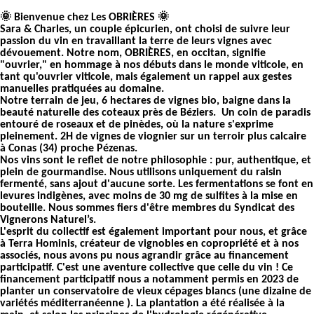
🌞 Bienvenue chez Les OBRIÈRES 🌞
Sara & Charles, un couple épicurien, ont choisi de suivre leur
passion du vin en travaillant la terre de leurs vignes avec
dévouement. Notre nom, OBRIÈRES, en occitan, signifie
"ouvrier," en hommage à nos débuts dans le monde viticole, en
tant qu'ouvrier viticole, mais également un rappel aux gestes
manuelles pratiquées au domaine.
Notre terrain de jeu, 6 hectares de vignes bio, baigne dans la
beauté naturelle des coteaux près de Béziers. Un coin de paradis
entouré de roseaux et de pinèdes, où la nature s'exprime
pleinement. 2H de vignes de viognier sur un terroir plus calcaire
à Conas (34) proche Pézenas.
Nos vins sont le reflet de notre philosophie : pur, authentique, et
plein de gourmandise. Nous utilisons uniquement du raisin
fermenté, sans ajout d'aucune sorte. Les fermentations se font en
levures indigènes, avec moins de 30 mg de sulfites à la mise en
bouteille. Nous sommes fiers d'être membres du Syndicat des
Vignerons Naturel’s.
L'esprit du collectif est également important pour nous, et grâce
à Terra Hominis, créateur de vignobles en copropriété et à nos
associés, nous avons pu nous agrandir grâce au financement
participatif. C'est une aventure collective que celle du vin ! Ce
financement participatif nous a notamment permis en 2023 de
planter un conservatoire de vieux cépages blancs (une dizaine de
variétés méditerranéenne ). La plantation a été réalisée à la