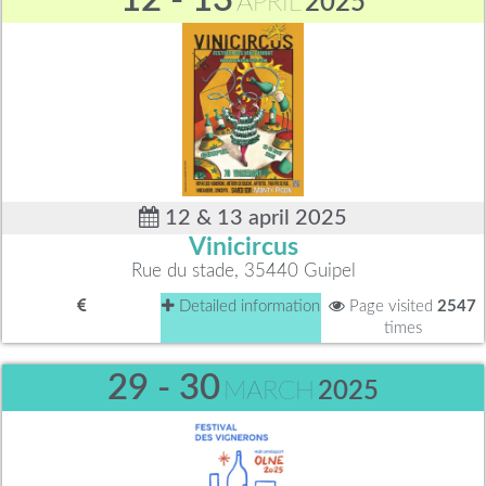
APRIL
2025
12 & 13 april 2025
Vinicircus
Rue du stade, 35440 Guipel
Detailed information
Page visited
2547
times
29 - 30
MARCH
2025