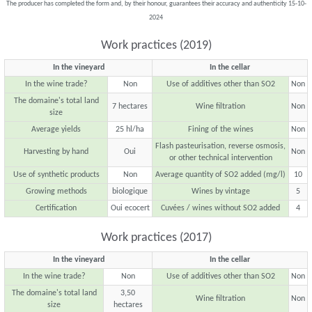
The producer has completed the form and, by their honour, guarantees their accuracy and authenticity 15-10-
2024
Work practices (2019)
In the vineyard
In the cellar
In the wine trade?
Non
Use of additives other than SO2
Non
The domaine's total land
7 hectares
Wine filtration
Non
size
Average yields
25 hl/ha
Fining of the wines
Non
Flash pasteurisation, reverse osmosis,
Harvesting by hand
Oui
Non
or other technical intervention
Use of synthetic products
Non
Average quantity of SO2 added (mg/l)
10
Growing methods
biologique
Wines by vintage
5
Certification
Oui ecocert
Cuvées / wines without SO2 added
4
Work practices (2017)
In the vineyard
In the cellar
In the wine trade?
Non
Use of additives other than SO2
Non
The domaine's total land
3,50
Wine filtration
Non
size
hectares