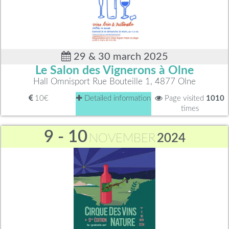
29 & 30 march 2025
Le Salon des Vignerons à Olne
Hall Omnisport Rue Bouteille 1, 4877 Olne
10€
Detailed information
Page visited
1010
times
9 - 10
NOVEMBER
2024