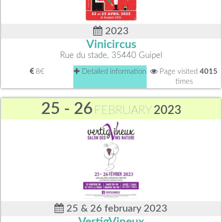
2023
Vinicircus
Rue du stade, 35440 Guipel
8€
Detailed information
Page visited
4015
times
25 - 26
FEBRUARY
2023
25 & 26 february 2023
VertigVineux