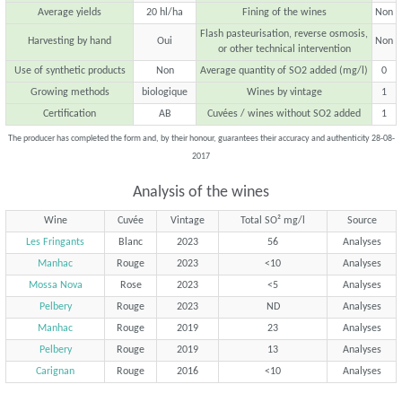
Average yields
20 hl/ha
Fining of the wines
Non
Flash pasteurisation, reverse osmosis,
Harvesting by hand
Oui
Non
or other technical intervention
Use of synthetic products
Non
Average quantity of SO2 added (mg/l)
0
Growing methods
biologique
Wines by vintage
1
Certification
AB
Cuvées / wines without SO2 added
1
The producer has completed the form and, by their honour, guarantees their accuracy and authenticity 28-08-
2017
Analysis of the wines
Wine
Cuvée
Vintage
Total SO² mg/l
Source
Les Fringants
Blanc
2023
56
Analyses
Manhac
Rouge
2023
<10
Analyses
Mossa Nova
Rose
2023
<5
Analyses
Pelbery
Rouge
2023
ND
Analyses
Manhac
Rouge
2019
23
Analyses
Pelbery
Rouge
2019
13
Analyses
Carignan
Rouge
2016
<10
Analyses