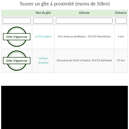
Touver un gîte à proximité (moins de 50km)
Non du gîte
Adresse
Distance
La Villa Sépia
556 Avenue de Béziers, 34290 Montblanc
6 km
Le Pech
Domaine du Pech d'André, 34210 Azillanet
47 km
d'André