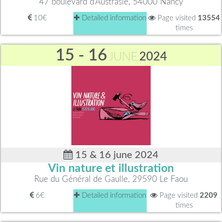
47 boulevard d'Austrasie, 54000 Nancy
10€
Detailed information
Page visited
13554
times
15 - 16
JUNE
2024
15 & 16 june 2024
Vin nature et illustration
Rue du Général de Gaulle, 29590 Le Faou
6€
Detailed information
Page visited
2209
times