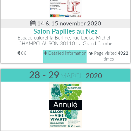
14 & 15 november 2020
Salon Papilles au Nez
Espace culurel la Berline, rue Louise Michel -
CHAMPCLAUSON 30110 La Grand Combe
8€
Detailed information
Page visited
4922
times
28 - 29
MARCH
2020