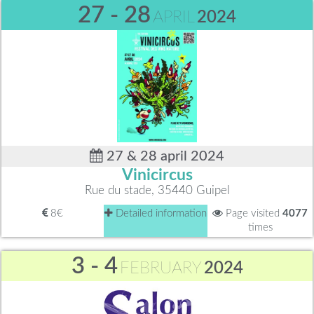
27 - 28
APRIL
2024
27 & 28 april 2024
Vinicircus
Rue du stade, 35440 Guipel
8€
Detailed information
Page visited
4077
times
3 - 4
FEBRUARY
2024