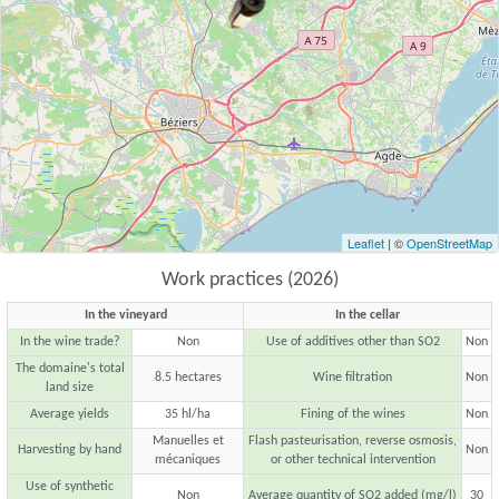
Leaflet
| ©
OpenStreetMap
Work practices (2026)
In the vineyard
In the cellar
In the wine trade?
Non
Use of additives other than SO2
Non
The domaine's total
8.5 hectares
Wine filtration
Non
land size
Average yields
35 hl/ha
Fining of the wines
Non
Manuelles et
Flash pasteurisation, reverse osmosis,
Harvesting by hand
Non
mécaniques
or other technical intervention
Use of synthetic
Non
Average quantity of SO2 added (mg/l)
30