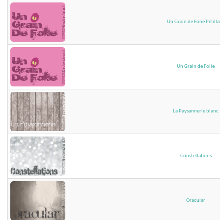
Un Grain de Folie Pétill
Un Grain de Folie
La Paysannerie blanc
Constellations
Oracular