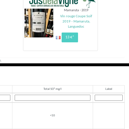
Mamaruta · 2019
Vin rouge Coupe Soif
2019 - Mamaruta,
Languedoc
13 €*
.
Total SO² mg/l
Label
<10