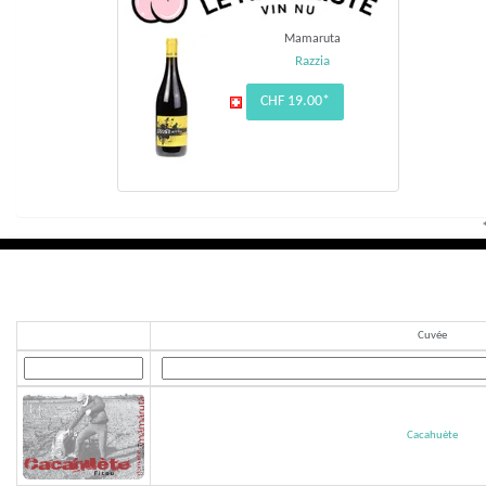
Mamaruta
Razzia
CHF 19.00*
Cuvée
Cacahuète