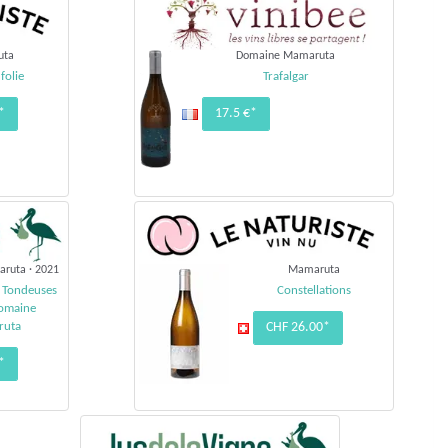
uta
Domaine Mamaruta
folie
Trafalgar
*
17.5 €*
ruta · 2021
Mamaruta
s Tondeuses
Constellations
omaine
ruta
CHF 26.00*
*