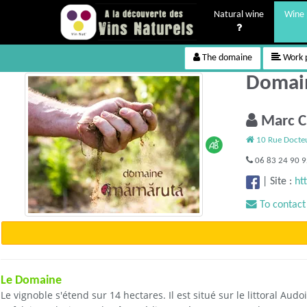
Natural wine
Wine 
The domaine
Work p
Domain
Marc 
10 Rue Docteu
06 83 24 90 
|
Site :
ht
To contact
Le Domaine
Le vignoble s'étend sur 14 hectares. Il est situé sur le littoral A