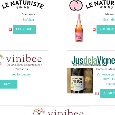
Mamaruta
Mamar
Trafalgar
Grain de 
CHF 22.00*
CHF 18.00
Mamaruta
Domaine Mama
Les Tondeuses
Vin rouge Le
2021 - D
13.9 €*
Mama
13,90 €