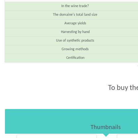
In the wine trade?
The domaine's total land size
Average yields
Harvesting by hand
Use of synthetic products
Growing methods
Certification
To buy th
Thumbnails