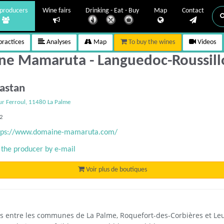
producers
Wine fairs
Drinking - Eat - Buy
Map
Contact
ractices
Analyses
Map
To buy the wines
Videos
e Mamaruta - Languedoc-Roussil
Castan
r Ferroul, 11480 La Palme
92
tps://www.domaine-mamaruta.com/
 the producer by e-mail
Voir plus de boutiques
udois entre les communes de La Palme, Roquefort-des-Corbières et Leu