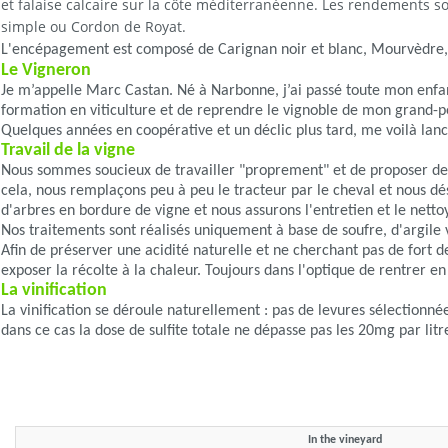
et falaise calcaire sur la côte méditerranéenne. Les rendements s
simple ou Cordon de Royat.
L'encépagement est composé de Carignan noir et blanc, Mourvèdre, S
Le Vigneron
Je m’appelle Marc Castan. Né à Narbonne, j’ai passé toute mon enfan
formation en viticulture et de reprendre le vignoble de mon grand-p
Quelques années en coopérative et un déclic plus tard, me voilà lancé
Travail de la vigne
Nous sommes soucieux de travailler "proprement" et de proposer des vi
cela, nous remplaçons peu à peu le tracteur par le cheval et nous dé
d'arbres en bordure de vigne et nous assurons l'entretien et le netto
Nos traitements sont réalisés uniquement à base de soufre, d'argile 
Afin de préserver une acidité naturelle et ne cherchant pas de fort 
exposer la récolte à la chaleur. Toujours dans l'optique de rentrer en 
La vinification
La vinification se déroule naturellement : pas de levures sélectionné
dans ce cas la dose de sulfite totale ne dépasse pas les 20mg par litr
In the vineyard