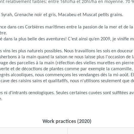
ont relativement faibles; entre 16hl/ha et 20hl/ha en moyenne.
70 % 
yrah, Grenache noir et gris, Macabeu et Muscat petits grains.
ce dans ces Corbières maritimes entre la passion de la mer et de la 
ère.
 dans la plus belle des aventures! C’est ainsi qu’en 2009, je vinifie 
ns les plus naturels possibles. Nous travaillons les sols en douceur a
sherbons à la main quand la saison ne nous laisse plus l'occasion de 
yage des parcelles à la main (réfection des vielles murettes en pierr
verte et de décoctions de plantes comme par exemple la camomille, l'o
degrés alcooliques, nous commençons les vendanges dès la mi-août. El
cave des raisins sains et qualitatifs, nous n'utilisons seulement que de
es ni d'intrants œnologiques. Seules certaines cuvées sont sulfitées a
e.
Work practices (2020)