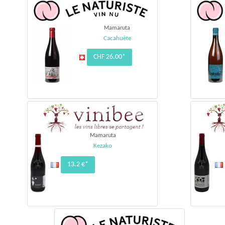
Mamaruta
Cacahuète
CHF 26.00*
Mamaruta
Kezako
13.2 €*