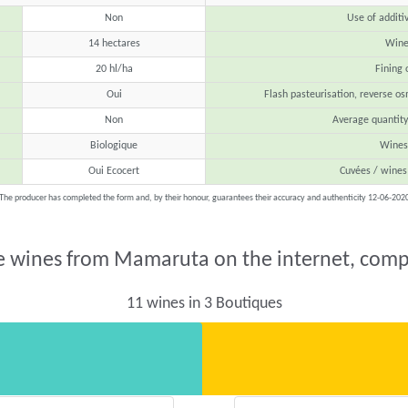
Non
Use of additi
14 hectares
Wine 
20 hl/ha
Fining 
Oui
Flash pasteurisation, reverse os
Non
Average quantit
Biologique
Wines 
Oui Ecocert
Cuvées / wines
The producer has completed the form and, by their honour, guarantees their accuracy and authenticity 12-06-202
e wines from Mamaruta on the internet, comp
11 wines in 3 Boutiques