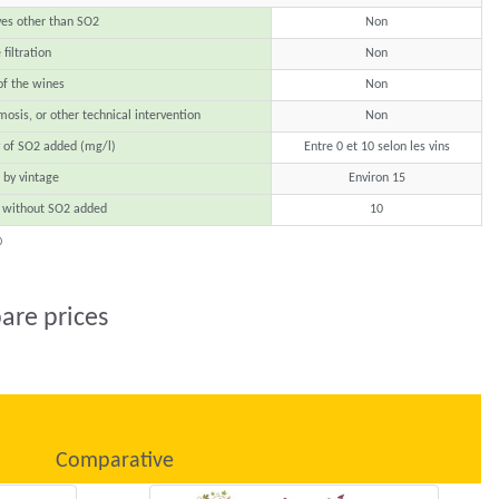
ves other than SO2
Non
filtration
Non
of the wines
Non
mosis, or other technical intervention
Non
y of SO2 added (mg/l)
Entre 0 et 10 selon les vins
by vintage
Environ 15
 without SO2 added
10
0
are prices
Comparative