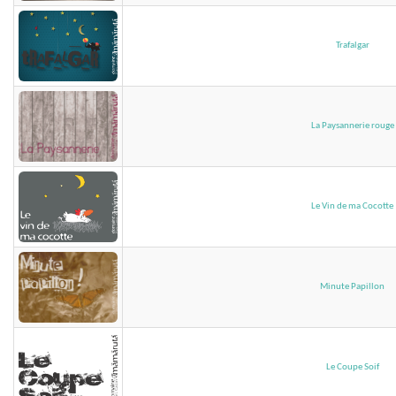
Trafalgar
La Paysannerie rouge
Le Vin de ma Cocotte
Minute Papillon
Le Coupe Soif