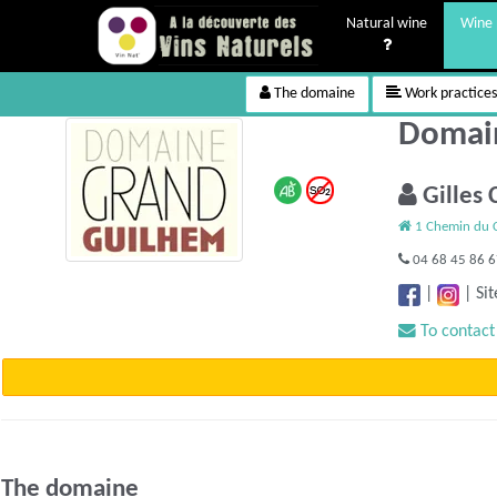
Natural wine
Wine 
The domaine
Work practices
Domain
Gilles
1 Chemin du Co
04 68 45 86 
|
|
Sit
To contact
The domaine