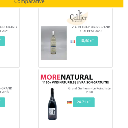
Comparative
 Bien GRAND
VDF PETNAT' Blanc GRAND
 2021
GUILHEM 2020
*
18,50 €*
é GRAND
Grand Guilhem - Le Pointiliste
 2018
2020
*
24.71 €*