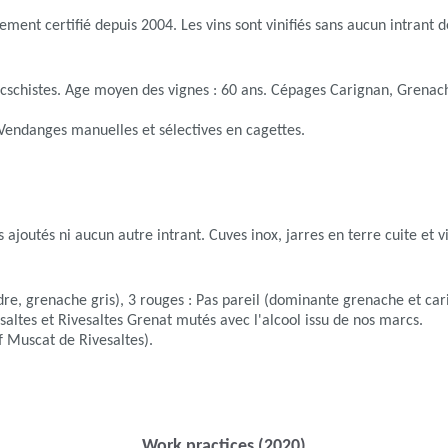
ement certifié depuis 2004. Les vins sont vinifiés sans aucun intrant 
alcschistes. Age moyen des vignes : 60 ans. Cépages Carignan, Grena
 Vendanges manuelles et sélectives en cagettes.
tes ajoutés ni aucun autre intrant. Cuves inox, jarres en terre cuite e
grenache gris), 3 rouges : Pas pareil (dominante grenache et carign
ltes et Rivesaltes Grenat mutés avec l'alcool issu de nos marcs.
f Muscat de Rivesaltes).
Work practices (2020)