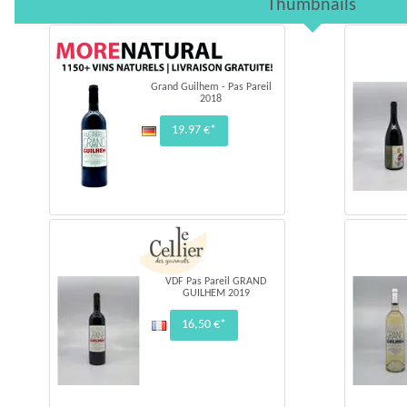
Thumbnails
Grand Guilhem - Pas Pareil
2018
19.97 €*
VDF Pas Pareil GRAND
GUILHEM 2019
16,50 €*