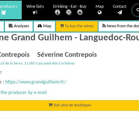
producers
Wine fairs
Drinking - Eat - Buy
Map
Contact
Analyses
Map
To buy the wines
News from the do
e Grand Guilhem - Languedoc-Rou
 Contrepois Séverine Contrepois
l de la Serre, 11360 Cascastel-des-Corbières
67
e :
https://www.grandguilhem.fr/
 the producer by e-mail
Voir plus de boutiques