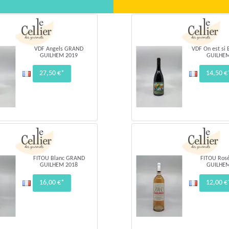
VDF Angels GRAND
VDF On est si
GUILHEM 2019
GUILHEM
27,50 €*
14,50 €
FITOU Blanc GRAND
FITOU Ros
GUILHEM 2018
GUILHEM
16,00 €*
12,00 €