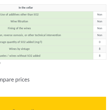
In the cellar
Use of additives other than SO2
Non
Wine filtration
Non
Fining of the wines
Non
on, reverse osmosis, or other technical intervention
Non
erage quantity of SO2 added (mg/l)
0
Wines by vintage
8
uvées / wines without SO2 added
8
0
mpare prices