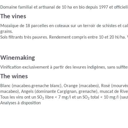
Domaine familial et artisanal de 10 ha en bio depuis 1997 et officiell
The vines
Mozaïque de 18 parcelles en coteaux sur un terroir de schistes et c
grains.
Sols filtrants très pauvres. Rendement compris entre 10 et 20 hl/ha.
Winemaking
Vinification exclusivement à partir des levures indigènes, sans sulfi
The wines
Blanc (macabeo.grenache blanc), Orange (macabeo), Rosé (mourvèdre, 
macabeo), Angels (dominante Cargignan, grenache), muscat de Rivesa
Tous les vins ont un SO
libre < 7 mg/l et un SO
total < 10 mg/l (sau
2
2
Analyses à disposition