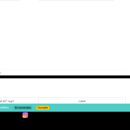
.
al SO² mg/l
Label
ookies.
En savoir plus
J’accepte
<10