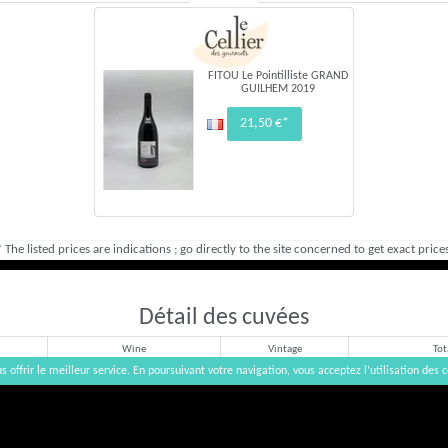
FITOU Le Pointilliste GRAND
GUILHEM 2019
21,50 €*
* The listed prices are indications ; go directly to the site concerned to get exact prices
Détail des cuvées
Wine
Vintage
Tot
s offrir le meilleur service. En poursuivant votre navigation, vous acceptez l’utilisation des c
Liquoreux
2018