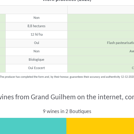
Non
8,8 hectares
12 hl/ha
Oui
Flash pasteurisati
Non
Av
Biologique
Oui Ecocert
C
The producer has completed the form and, by their honour, guarantees their accuracy and authenticity 12-12-202
wines from Grand Guilhem on the internet, co
9 wines in 2 Boutiques