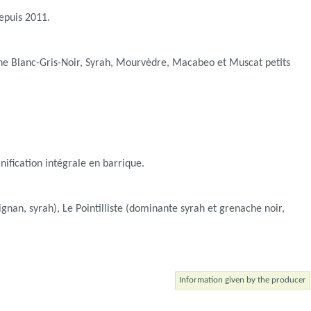
depuis 2011.
che Blanc-Gris-Noir, Syrah, Mourvèdre, Macabeo et Muscat petits
t vinification intégrale en barrique.
an, syrah), Le Pointilliste (dominante syrah et grenache noir,
Information given by the producer