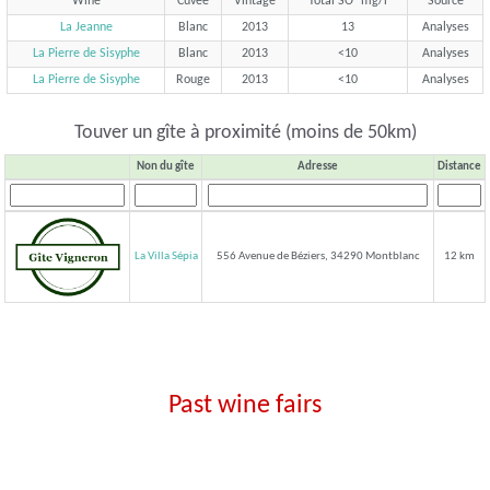
Wine
Cuvée
Vintage
Total SO² mg/l
Source
La Jeanne
Blanc
2013
13
Analyses
La Pierre de Sisyphe
Blanc
2013
<10
Analyses
La Pierre de Sisyphe
Rouge
2013
<10
Analyses
Touver un gîte à proximité (moins de 50km)
Non du gîte
Adresse
Distance
La Villa Sépia
556 Avenue de Béziers, 34290 Montblanc
12 km
Past wine fairs