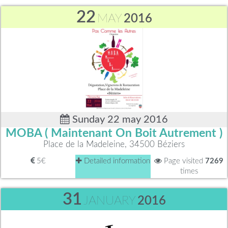
22
MAY
2016
Sunday 22 may 2016
MOBA ( Maintenant On Boit Autrement )
Place de la Madeleine, 34500 Béziers
5€
Detailed information
Page visited
7269
times
31
JANUARY
2016