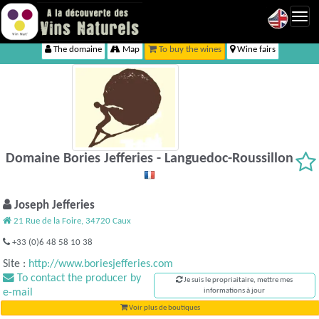
Toggl
navig
The domaine
Map
To buy the wines
Wine fairs
Domaine Bories Jefferies - Languedoc-Roussillon
Joseph Jefferies
21 Rue de la Foire, 34720 Caux
+33 (0)6 48 58 10 38
Site :
http://www.boriesjefferies.com
To contact the producer by
Je suis le propriaitaire, mettre mes
e-mail
informations à jour
Voir plus de boutiques