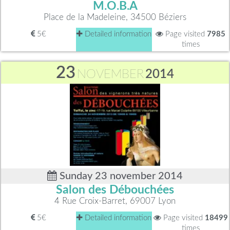
M.O.B.A
Place de la Madeleine, 34500 Béziers
5€
Detailed information
Page visited
7985
times
23
NOVEMBER
2014
Sunday 23 november 2014
Salon des Débouchées
4 Rue Croix-Barret, 69007 Lyon
5€
Detailed information
Page visited
18499
times