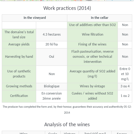
Work practices (2014)
In the vineyard
In the cellar
Use of additives other than SO2
Non
The domaine's total
4.3 hectares
Wine filtration
Non
land size
Average yields
20 hl/ha
Fining of the wines
Non
Flash pasteurisation, reverse
Harvesting by hand
Oui
osmosis, or other technical
Non
intervention
Entre 0
Use of synthetic
Average quantity of SO2 added
Non
et 10
products
(mg/l)
mg/L
Growing methods
Biologique
Wines by vintage
3 ou 4
En conversion
Cuvées / wines without SO2
Certification
1 ou 2
2ème année
added
The producer has completed the form and, by their honour, guarantees their accuracy and authenticity 05-12-
2014
Analysis of the wines