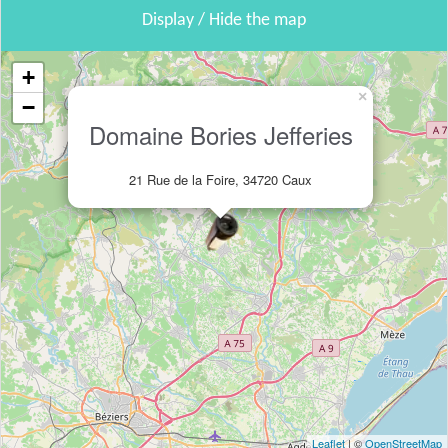
Display / Hide the map
+
×
−
Domaine Bories Jefferies
21 Rue de la Foire, 34720 Caux
Leaflet
| ©
OpenStreetMap