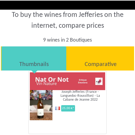
To buy the wines from Jefferies on the
internet, compare prices
9 wines in 2 Boutiques
Thumbnails
Comparative
Joseph Jefferies (France -
Languedoc-Roussillon) - La
Cabane de Jeanne 2022
25,00 €*