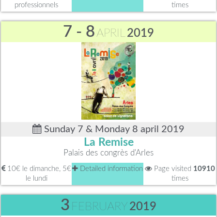
professionnels
times
7 - 8
APRIL
2019
Sunday 7 & Monday 8 april 2019
La Remise
Palais des congrès d'Arles
10€ le dimanche, 5€
Detailed information
Page visited
10910
le lundi
times
3
FEBRUARY
2019