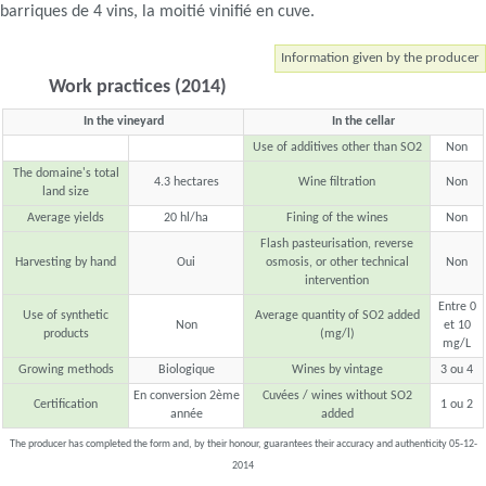
barriques de 4 vins, la moitié vinifié en cuve.
Information given by the producer
Work practices (2014)
In the vineyard
In the cellar
Use of additives other than SO2
Non
The domaine's total
4.3 hectares
Wine filtration
Non
land size
Average yields
20 hl/ha
Fining of the wines
Non
Flash pasteurisation, reverse
Harvesting by hand
Oui
osmosis, or other technical
Non
intervention
Entre 0
Use of synthetic
Average quantity of SO2 added
Non
et 10
products
(mg/l)
mg/L
Growing methods
Biologique
Wines by vintage
3 ou 4
En conversion 2ème
Cuvées / wines without SO2
Certification
1 ou 2
année
added
The producer has completed the form and, by their honour, guarantees their accuracy and authenticity 05-12-
2014