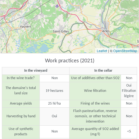
Leaflet
| ©
OpenStreetMap
Work practices (2021)
In the vineyard
In the cellar
In the wine trade?
Non
Use of additives other than SO2
Non
Oui
The domaine's total
19 hectares
Wine filtration
Filtration
land size
légère
Average yields
25 hl/ha
Fining of the wines
Non
Flash pasteurisation, reverse
Harvesting by hand
Oui
osmosis, or other technical
Non
intervention
Use of synthetic
Average quantity of SO2 added
Non
<5
products
(mg/l)