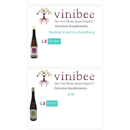
Domaine Kreydenweiss
Riesling Grand Cru Kastelberg
112.9 €*
Domaine Kreydenweiss
Kritt
22.5 €*