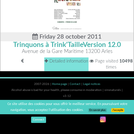
Friday 28 october 2011
Trinquons à Trink'TailleVersion 12.0
Avenue de la Gare Maritime 13200 Arles
Detailed information
Page visited
10498
times
2007-2026 |
Home page
|
Contact
|
Legal notices
Alcohol abuse is bad for your health, please consume in moderation | vinsnaturels |
v3.12
Ce site utilise des cookies pour vous offrir le meilleur service. En poursuivant votre
navigation, vous acceptez l’utilisation des cookies.
En savoir plus
J’accepte
Connect