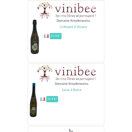
Domaine Kreydenweiss
Crémant d'Alsace
21.9 €*
Domaine Kreydenweiss
Lune à Boire
16.9 €*