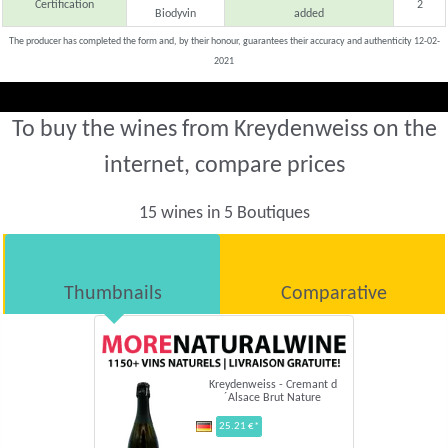
Certification
2
Biodyvin
added
The producer has completed the form and, by their honour, guarantees their accuracy and authenticity 12-02-
2021
To buy the wines from Kreydenweiss on the
internet, compare prices
15 wines in 5 Boutiques
Thumbnails
Comparative
Kreydenweiss - Cremant d
´Alsace Brut Nature
25.21 €*