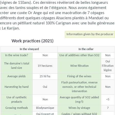
(vignes de 110ans). Ces dernières révèleront de belles longueurs
avec des tanins souples et de l'élégance. Nous avons également
créer une cuvée Or Ange qui est une macération de 7 cépages
différents dont quelques cépages Alsaciens plantés à Manduel ou
encore un pétillant naturel 100% Carignan avec une bulle généreuse
: Le Karijan.
Information given by the producer
Work practices (2021)
In the vineyard
In the cellar
In the wine trade?
Non
Use of additives other than SO2
Non
Oui
The domaine's total
19 hectares
Wine filtration
Filtration
land size
légère
Average yields
25 hl/ha
Fining of the wines
Non
Flash pasteurisation, reverse
Harvesting by hand
Oui
osmosis, or other technical
Non
intervention
Use of synthetic
Average quantity of SO2 added
Non
<5
products
(mg/l)
Growing methods
Biodynamique
Wines by vintage
7
Oui Ecocert et
Cuvées / wines without SO2