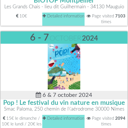
BIOTOP Montpellier
Les Grands Chais - lieu dit Guilhermain - 34130 Mauguio
10€
Detailed information
Page visited
7103
times
6 - 7
OCTOBER
2024
6 & 7 october 2024
Pop ! Le festival du vin nature en musique
Smac Paloma, 250 chemin de l\'aérodrome 30000 Nîmes
15€ le dimanche /
Detailed information
Page visited
2094
10€ le lundi / 20€ les
times