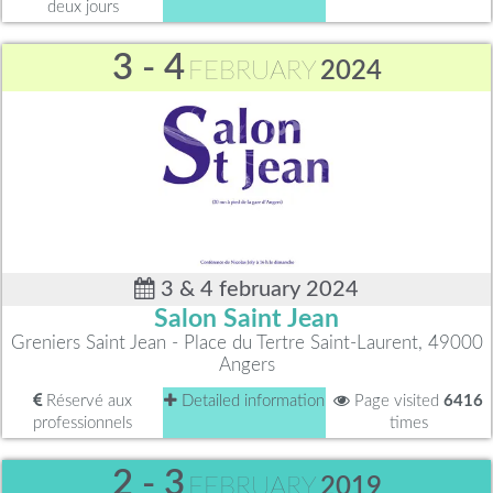
deux jours
3 - 4
FEBRUARY
2024
3 & 4 february 2024
Salon Saint Jean
Greniers Saint Jean - Place du Tertre Saint-Laurent, 49000
Angers
Réservé aux
Detailed information
Page visited
6416
professionnels
times
2 - 3
FEBRUARY
2019