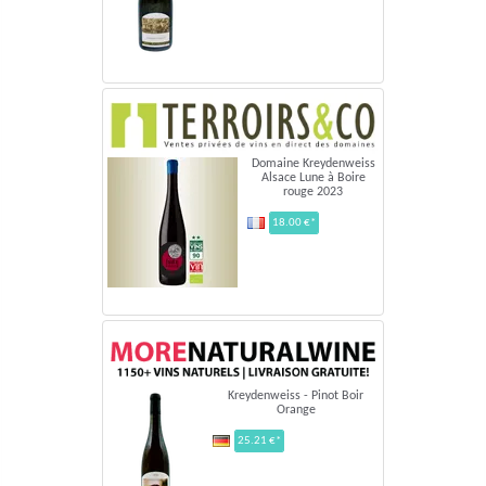
Domaine Kreydenweiss
Alsace Lune à Boire
rouge 2023
18.00 €*
Kreydenweiss - Pinot Boir
Orange
25.21 €*