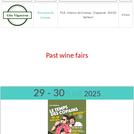
Domaine de
958, chemin de Gressac, Clapeyret, 30630
43 km
Verfeuil
Gressac
Past wine fairs
29 - 30
JUNE
2025