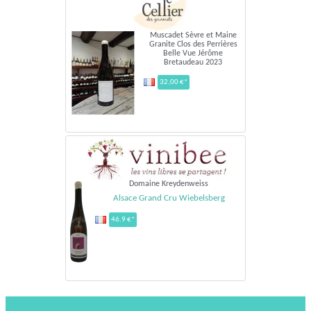
Muscadet Sèvre et Maine
Granite Clos des Perrières
Belle Vue Jérôme
Bretaudeau 2023
32,00 €*
Domaine Kreydenweiss
Alsace Grand Cru Wiebelsberg
46.9 €*