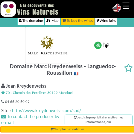
Toggl
navig
The domaine
Map
To buy the wines
Wine fairs
Domaine Marc Kreydenweiss - Languedoc-
Roussillon
Jean Kreydenweiss
701 Chemin des Perrières 30129 Manduel
04 66 20 60 09
Site :
http://www.kreydenweiss.com/sud/
To contact the producer by
Je suis le propriaitaire, mettre mes
e-mail
informations à jour
Voir plus de boutiques