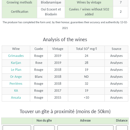
Growing methods
Biodynamique
Wines by vintage
7
Oui Ecocert et
Cuvées / wines without SO2
Certification
2
Biodyvin
added
The producer has completed the form and, by their honour, guarantees their accuracy and authenticity 12-02-
2021
Analysis of the wines
Wine
Cuvée
Vintage
Total SO² mg/l
Source
Grimaudes
Rouge
2019
24
Analyses
Karijan
Rose
2019
28
Analyses
Le Plan
Rouge
2018
19
Analyses
Or Ange
Blanc
2018
ND
Analyses
Perrières
Rouge
2018
32
Analyses
KA
Rouge
2017
19
Analyses
Ansata
Rouge
2015
<10
Analyses
Touver un gîte à proximité (moins de 50km)
Non du gîte
Adresse
Distance