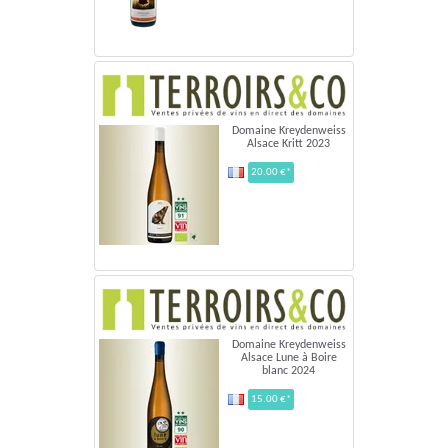
Domaine Kreydenweiss
Alsace Kritt 2023
20.00 €*
Domaine Kreydenweiss
Alsace Lune à Boire
blanc 2024
15.00 €*