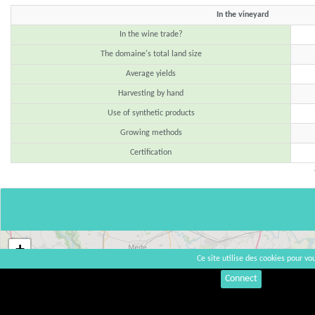
In the vineyard
In the wine trade?
The domaine's total land size
Average yields
Harvesting by hand
Use of synthetic products
Growing methods
Certification
+
Ce site utilise des cookies pour vou
−
Connect