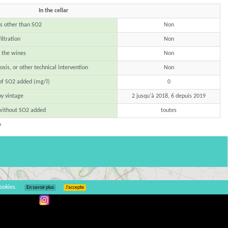
In the cellar
es other than SO2
Non
iltration
Non
f the wines
Non
sis, or other technical intervention
Non
of SO2 added (mg/l)
0
y vintage
2 jusqu'à 2018, 6 depuis 2019
without SO2 added
toutes
9
ookies.
En savoir plus
J’accepte