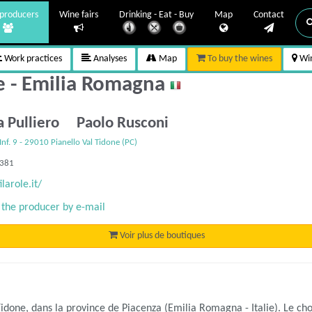
producers
Wine fairs
Drinking - Eat - Buy
Map
Contact
Work practices
Analyses
Map
To buy the wines
Win
le - Emilia Romagna
a Pulliero Paolo Rusconi
Inf. 9 - 29010 Pianello Val Tidone (PC)
7381
ilarole.it/
 the producer by e-mail
Voir plus de boutiques
Tidone, dans la province de Piacenza (Emilia Romagna - Italie). Le choi