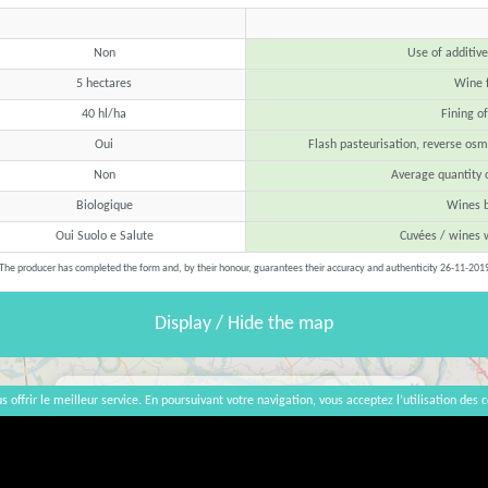
Non
Use of additiv
5 hectares
Wine f
40 hl/ha
Fining o
Oui
Flash pasteurisation, reverse osmo
Non
Average quantity 
Biologique
Wines b
Oui Suolo e Salute
Cuvées / wines 
The producer has completed the form and, by their honour, guarantees their accuracy and authenticity 26-11-201
Display / Hide the map
×
s offrir le meilleur service. En poursuivant votre navigation, vous acceptez l’utilisation des c
Filarole
Loc. Poggiolo Inf. 9 - 29010 Pianello Val Tidone