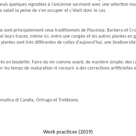
 seuls quelques vignobles à l’ancienne survivent avec une sélection ma
valait la peine de s'en occuper et c'était donc le cas.
ins sont principalement ceux traditionnels de Piacenza: Barbera et Cr
é leurs traces, même ici, entre une rangée et les autres plantes en g
 plantes sont très différentes de celles d'aujourd’hui, une biodiversit
près en bouteille. Faire du vin comme avant, de manière simple: des r
rcer les temps de maturation ni recourir à des corrections artificiell
omatica di Candia, Ortrugo et Trebbiano
Work practices (2019)