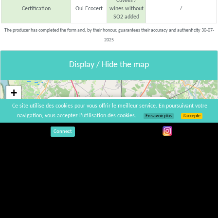
Cuvées /
Certification
Oui Ecocert
wines without
/
SO2 added
The producer has completed the form and, by their honour, guarantees their accuracy and authenticity 30-07-
2025
Display / Hide the map
+
×
−
Ce site utilise des cookies pour vous offrir le meilleur service. En poursuivant votre
Château de Piote
navigation, vous acceptez l’utilisation des cookies.
En savoir plus
J’accepte
Connect
26 rue de Piote, 33240 Val-de-Virvée