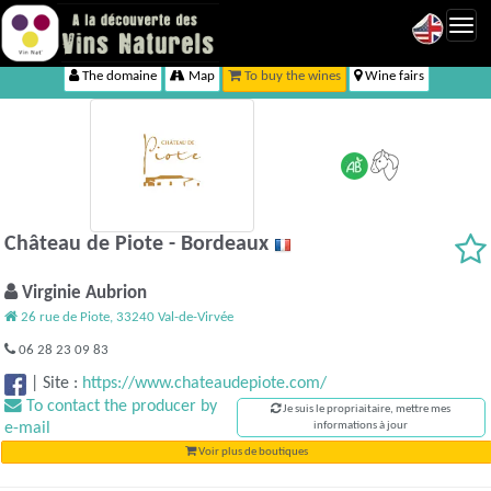
Toggl
navig
The domaine
Map
To buy the wines
Wine fairs
Château de Piote - Bordeaux
Virginie Aubrion
26 rue de Piote, 33240 Val-de-Virvée
06 28 23 09 83
|
Site :
https://www.chateaudepiote.com/
To contact the producer by
Je suis le propriaitaire, mettre mes
e-mail
informations à jour
Voir plus de boutiques