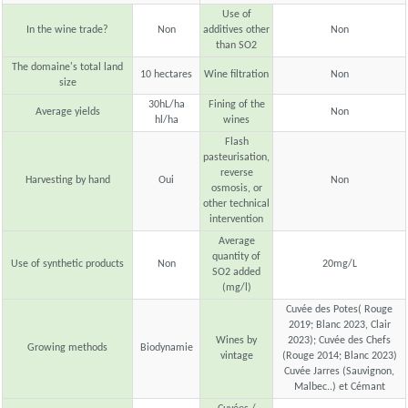
Use of
In the wine trade?
Non
additives other
Non
than SO2
The domaine's total land
10 hectares
Wine filtration
Non
size
30hL/ha
Fining of the
Average yields
Non
hl/ha
wines
Flash
pasteurisation,
reverse
Harvesting by hand
Oui
Non
osmosis, or
other technical
intervention
Average
quantity of
Use of synthetic products
Non
20mg/L
SO2 added
(mg/l)
Cuvée des Potes( Rouge
2019; Blanc 2023, Clair
Wines by
2023); Cuvée des Chefs
Growing methods
Biodynamie
vintage
(Rouge 2014; Blanc 2023)
Cuvée Jarres (Sauvignon,
Malbec..) et Cémant