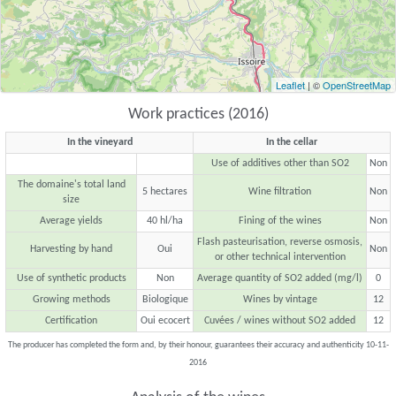
Leaflet
| ©
OpenStreetMap
Work practices (2016)
In the vineyard
In the cellar
Use of additives other than SO2
Non
The domaine's total land
5 hectares
Wine filtration
Non
size
Average yields
40 hl/ha
Fining of the wines
Non
Flash pasteurisation, reverse osmosis,
Harvesting by hand
Oui
Non
or other technical intervention
Use of synthetic products
Non
Average quantity of SO2 added (mg/l)
0
Growing methods
Biologique
Wines by vintage
12
Certification
Oui ecocert
Cuvées / wines without SO2 added
12
The producer has completed the form and, by their honour, guarantees their accuracy and authenticity 10-11-
2016