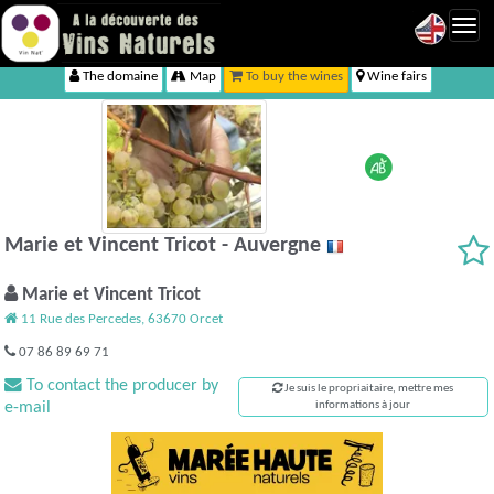
Toggl
navig
The domaine
Map
To buy the wines
Wine fairs
Marie et Vincent Tricot - Auvergne
Marie et Vincent Tricot
11 Rue des Percedes, 63670 Orcet
07 86 89 69 71
To contact the producer by
Je suis le propriaitaire, mettre mes
e-mail
informations à jour