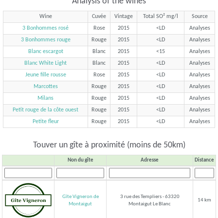
Analysis of the wines
Wine
Cuvée
Vintage
Total SO² mg/l
Source
3 Bonhommes rosé
Rose
2015
<LD
Analyses
3 Bonhommes rouge
Rouge
2015
<LD
Analyses
Blanc escargot
Blanc
2015
<15
Analyses
Blanc White Light
Blanc
2015
<LD
Analyses
Jeune fille rousse
Rose
2015
<LD
Analyses
Marcottes
Rouge
2015
<LD
Analyses
Milans
Rouge
2015
<LD
Analyses
Petit rouge de la côte ouest
Rouge
2015
<LD
Analyses
Petite fleur
Rouge
2015
<LD
Analyses
Touver un gîte à proximité (moins de 50km)
Non du gîte
Adresse
Distance
Gîte Vigneron de
3 rue des Templiers - 63320
14 km
Montaigut Le Blanc
Montaigut