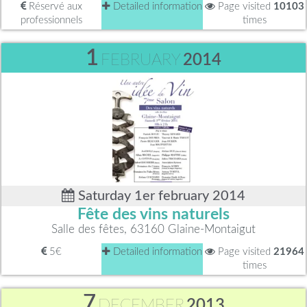
Réservé aux
Detailed information
Page visited
10103
professionnels
times
1
FEBRUARY
2014
Saturday 1er february 2014
Fête des vins naturels
Salle des fêtes, 63160 Glaine-Montaigut
5€
Detailed information
Page visited
21964
times
7
DECEMBER
2013