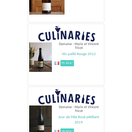
Domaine : Marie et Vincent
Tricot
Vin paillé Rouge 2012
95.00 €*
Domaine : Marie et Vincent
Tricot
Jour de Fête Rosé pétillant
2019
28.00 €*