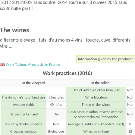
2012 2013100% sans soufre 2014 soufre sur 3 cuvées 2015 sans
soufr nulle part !
The wines
differents elevage : futs d'au moins 4 vins , foudre, cuve diferents
vins ...
Information given by the producer
Wine Tasting, Vineyards, in France
Work practices (2016)
In the vineyard
In the cellar
Use of additives other than SO2
Non
The domaine's total land size
5 hectares
Wine filtration
Non
Average yields
40 hl/ha
Fining of the wines
Non
Flash pasteurisation, reverse osmosis,
Harvesting by hand
Oui
Non
or other technical intervention
Use of synthetic products
Non
Average quantity of SO2 added (mg/l)
0
Growing methods
Biologique
Wines by vintage
12