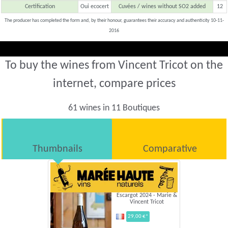
Certification
Oui ecocert
Cuvées / wines without SO2 added
12
The producer has completed the form and, by their honour, guarantees their accuracy and authenticity 10-11-
2016
To buy the wines from Vincent Tricot on the
internet, compare prices
61 wines in 11 Boutiques
Thumbnails
Comparative
Escargot 2024 - Marie &
Vincent Tricot
29,00 €*