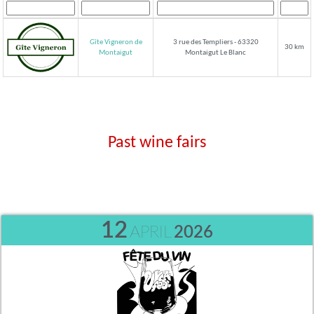
Gîte Vigneron de
3 rue des Templiers - 63320
30 km
Montaigut Le Blanc
Montaigut
Past wine fairs
12
APRIL
2026