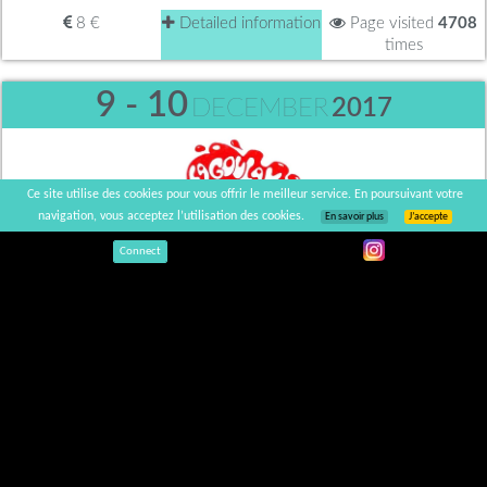
8 €
Detailed information
Page visited
4708
times
9 - 10
DECEMBER
2017
Ce site utilise des cookies pour vous offrir le meilleur service. En poursuivant votre
navigation, vous acceptez l’utilisation des cookies.
En savoir plus
J’accepte
Connect
9 & 10 december 2017
La Goulayance
POINT ÉPHÉMÈRE - 200 Quai de Valmy, 75010 Paris
8€
Detailed information
Page visited
8233
times