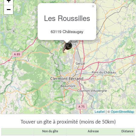
+
×
−
Les Roussilles
63119 Châteaugay
Leaflet
| ©
OpenStreetMap
Touver un gîte à proximité (moins de 50km)
Non du gîte
Adresse
Distance