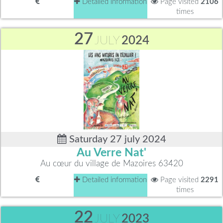
Detailed information
Page visited
2106
times
27
JULY
2024
Saturday 27 july 2024
Au Verre Nat'
Au cœur du village de Mazoires 63420
Detailed information
Page visited
2291
times
22
JULY
2023