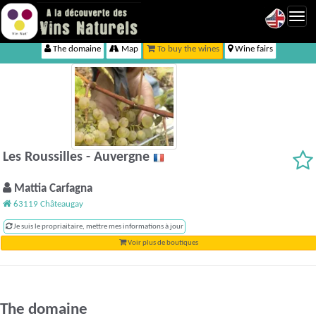
Toggl
navig
The domaine
Map
To buy the wines
Wine fairs
Les Roussilles - Auvergne
Mattia Carfagna
63119 Châteaugay
Je suis le propriaitaire, mettre mes informations à jour
Voir plus de boutiques
The domaine