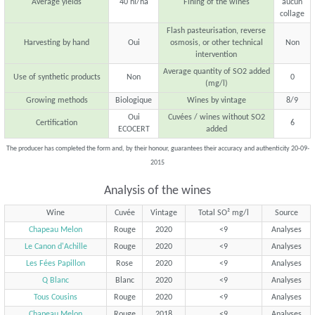
Average yields
40 hl/ha
Fining of the wines
aucun
collage
Flash pasteurisation, reverse
Harvesting by hand
Oui
osmosis, or other technical
Non
intervention
Average quantity of SO2 added
Use of synthetic products
Non
0
(mg/l)
Growing methods
Biologique
Wines by vintage
8/9
Oui
Cuvées / wines without SO2
Certification
6
ECOCERT
added
The producer has completed the form and, by their honour, guarantees their accuracy and authenticity 20-09-
2015
Analysis of the wines
Wine
Cuvée
Vintage
Total SO² mg/l
Source
Chapeau Melon
Rouge
2020
<9
Analyses
Le Canon d'Achille
Rouge
2020
<9
Analyses
Les Fées Papillon
Rose
2020
<9
Analyses
Q Blanc
Blanc
2020
<9
Analyses
Tous Cousins
Rouge
2020
<9
Analyses
Chapeau Melon
Rouge
2018
<9
Analyses