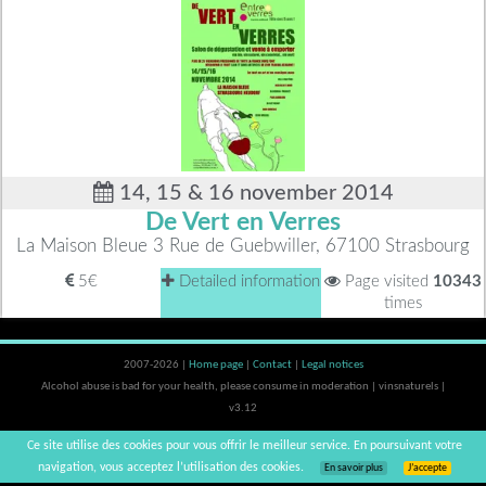
14, 15 & 16 november 2014
De Vert en Verres
La Maison Bleue 3 Rue de Guebwiller, 67100 Strasbourg
5€
Detailed information
Page visited
10343
times
2007-2026 |
Home page
|
Contact
|
Legal notices
Alcohol abuse is bad for your health, please consume in moderation | vinsnaturels |
v3.12
Ce site utilise des cookies pour vous offrir le meilleur service. En poursuivant votre
navigation, vous acceptez l’utilisation des cookies.
En savoir plus
J’accepte