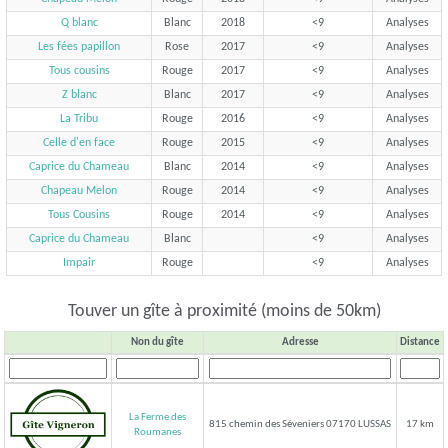
Q blanc
Blanc
2018
<9
Analyses
Les fées papillon
Rose
2017
<9
Analyses
Tous cousins
Rouge
2017
<9
Analyses
Z blanc
Blanc
2017
<9
Analyses
La Tribu
Rouge
2016
<9
Analyses
Celle d'en face
Rouge
2015
<9
Analyses
Caprice du Chameau
Blanc
2014
<9
Analyses
Chapeau Melon
Rouge
2014
<9
Analyses
Tous Cousins
Rouge
2014
<9
Analyses
Caprice du Chameau
Blanc
<9
Analyses
Impair
Rouge
<9
Analyses
Touver un gîte à proximité (moins de 50km)
Non du gîte
Adresse
Distance
La Ferme des
815 chemin des Séveniers 07170 LUSSAS
17 km
Roumanes