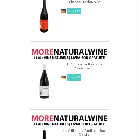
Chapeau Melon N/V
17.04 €*
Vrille et le PapillonVin de France - 2023, 2024
Chapeau Melon
11,00 €*
La Vrille et le Papillon -
Novemberlot
18.75 €*
Le Vrille et le Papillon - Tout
Cousins