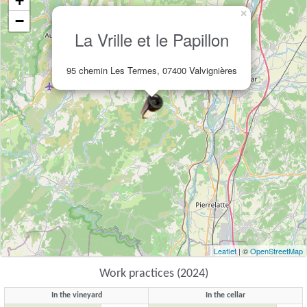
+
×
−
La Vrille et le Papillon
95 chemin Les Termes, 07400 Valvignières
Leaflet
| ©
OpenStreetMap
Work practices (2024)
In the vineyard
In the cellar