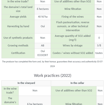
In the wine trade?
Non
Use of additives other than SO2
Non
The domaine's total land
6 hectares
Wine filtration
Non
size
Average yields
40 hl/ha
Fining of the wines
Non
Flash pasteurisation, reverse
Harvesting by hand
Oui
osmosis, or other technical
Non
intervention
Average quantity of SO2 added
Use of synthetic products
Non
0
(mg/l)
Growing methods
AB
Wines by vintage
5/8
Oui
Certification
Cuvées / wines without SO2 added
toutes
ECOCERT
The producer has completed the form and, by their honour, guarantees their accuracy and authenticity 03-07-
2024
Work practices (2022)
In the vineyard
In the cellar
In the wine
Non
Use of additives other than SO2
Non
trade?
The
domaine's
6 ha hectares
Wine filtration
Non