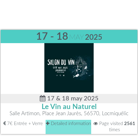
17 - 18
MAY
2025
17 & 18 may 2025
Le Vin au Naturel
Salle Artimon, Place Jean Jaurès, 56570, Locmiquélic
7€ Entrée + Verre
Detailed information
Page visited
2561
times