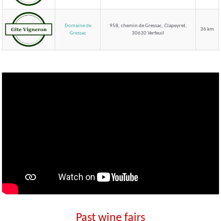
Domaine de
958, chemin de Gressac, Clapeyret,
36 km
30630 Verfeuil
Gressac
Past wine fairs