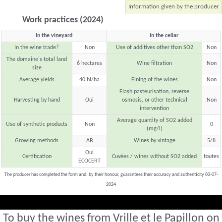
Information given by the producer
Work practices (2024)
In the vineyard
In the cellar
In the wine trade?
Non
Use of additives other than SO2
Non
The domaine's total land
6 hectares
Wine filtration
Non
size
Average yields
40 hl/ha
Fining of the wines
Non
Flash pasteurisation, reverse
Harvesting by hand
Oui
osmosis, or other technical
Non
intervention
Average quantity of SO2 added
Use of synthetic products
Non
0
(mg/l)
Growing methods
AB
Wines by vintage
5/8
Oui
Certification
Cuvées / wines without SO2 added
toutes
ECOCERT
The producer has completed the form and, by their honour, guarantees their accuracy and authenticity 03-07-
2024
To buy the wines from Vrille et le Papillon on