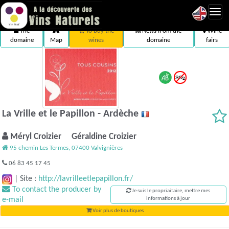
Toggl
navig
The
To buy the
News from the
Wine
domaine
Map
wines
domaine
fairs
La Vrille et le Papillon - Ardèche
Méryl Croizier Géraldine Croizier
95 chemin Les Termes, 07400 Valvignières
06 83 45 17 45
|
Site :
http://lavrilleetlepapillon.fr/
To contact the producer by
Je suis le propriaitaire, mettre mes
e-mail
informations à jour
Voir plus de boutiques