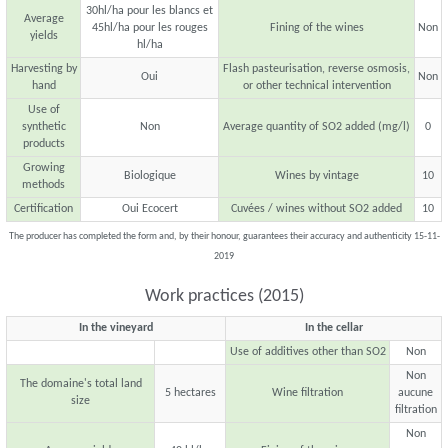
30hl/ha pour les blancs et
Average
45hl/ha pour les rouges
Fining of the wines
Non
yields
hl/ha
Harvesting by
Flash pasteurisation, reverse osmosis,
Oui
Non
hand
or other technical intervention
Use of
synthetic
Non
Average quantity of SO2 added (mg/l)
0
products
Growing
Biologique
Wines by vintage
10
methods
Certification
Oui Ecocert
Cuvées / wines without SO2 added
10
The producer has completed the form and, by their honour, guarantees their accuracy and authenticity 15-11-
2019
Work practices (2015)
In the vineyard
In the cellar
Use of additives other than SO2
Non
Non
The domaine's total land
5 hectares
Wine filtration
aucune
size
filtration
Non