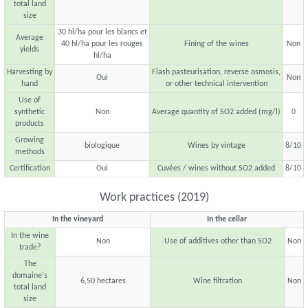
total land
size
30 hl/ha pour les blancs et
Average
40 hl/ha pour les rouges
Fining of the wines
Non
yields
hl/ha
Harvesting by
Flash pasteurisation, reverse osmosis,
Oui
Non
hand
or other technical intervention
Use of
synthetic
Non
Average quantity of SO2 added (mg/l)
0
products
Growing
biologique
Wines by vintage
8/10
methods
Certification
Oui
Cuvées / wines without SO2 added
8/10
Work practices (2019)
In the vineyard
In the cellar
In the wine
Non
Use of additives other than SO2
Non
trade?
The
domaine's
6,50 hectares
Wine filtration
Non
total land
size