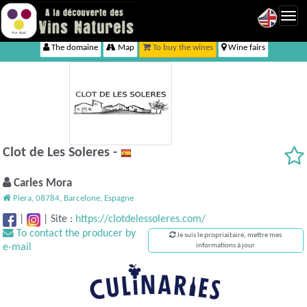
Toggl
navig
The domaine
Map
To buy the wines
Wine fairs
Clot de Les Soleres -
Carles Mora
Piera, 08784, Barcelone, Espagne
|
|
Site :
https://clotdelessoleres.com/
To contact the producer by
Je suis le propriaitaire, mettre mes
e-mail
informations à jour