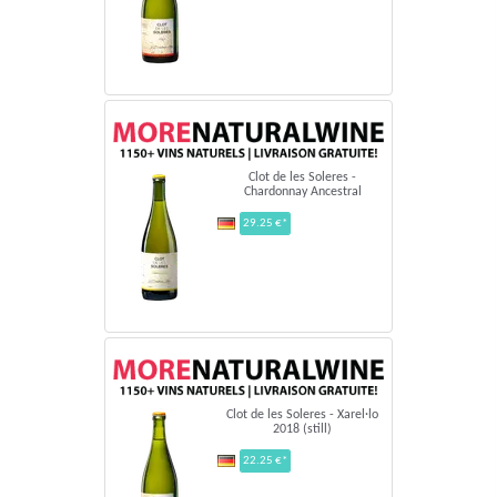
Clot de les Soleres -
Chardonnay Ancestral
29.25 €*
Clot de les Soleres - Xarel·lo
2018 (still)
22.25 €*