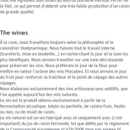
Tous nos vignobles sont situés au sein du domaine Heretat Ferrer de
la Vall, ce qui permet d'obtenir une très faible production d'un raisin
de grande qualité.
The wines
À la cave, nous travaillons toujours selon la philosophie et le
calendrier biodynamique. Nous faisons tout le travail interne
(transferts, mise en bouteille...) en recherchant le jour et la lune les
plus bénéfiques. Nous aimons travailler sur une lune décroissante
pour préserver les vins. Nous préférons le jour de la fleur pour
mettre en valeur l'arôme des vins Macabeo. Et nous aimons le jour
du fruit pour renforcer la fraîcheur et le point de cépage des autres
cépages.
Nous élaborons exclusivement des vins artisanaux sans additifs, que
l'on appelle aujourd'hui des vins naturels.
Le vin est le produit obtenu exclusivement à partir de la
fermentation alcoolique, totale ou partielle, de raisins frais, foulés
ou non, ou de moût de raisin.
Le vin naturel est un vin fabriqué avec et uniquement avec (c'est
important) du jus de raisin fermenté, tel que défini par le règlement
de la Communauté européenne n° 479/2008 dans son annexe IV,