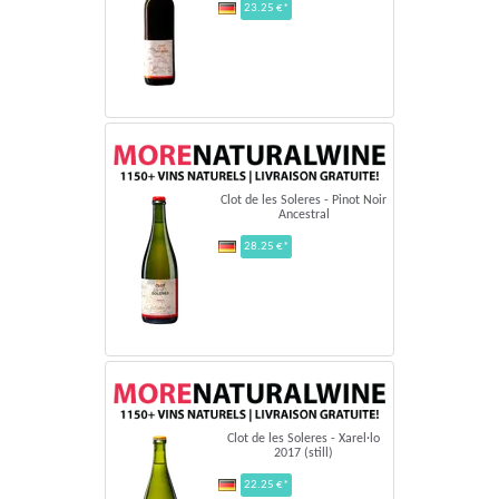
23.25 €*
Clot de les Soleres - Pinot Noir
Ancestral
28.25 €*
Clot de les Soleres - Xarel·lo
2017 (still)
22.25 €*