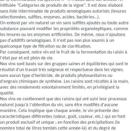
intitulée "Catégories de produits de la vigne". Il est donc élaboré
sans liste interminable de produits œnologiques autorisés (levures
sélectionnées, sulfites, enzymes, acides, bactéries…).
On entend par vin naturel un vin sans sulfites ajoutés ou toute autre
substance pouvant modifier les propriétés organoleptiques, comme
les levures ou les enzymes artificielles. De même, nous n'ajoutons
pas d'additifs œnologiques. Il n'est pas non plus soumis à un
quelconque type de filtration ou de clarification.
Par conséquent, notre vin est le fruit de la fermentation du raisin à
l'état pur et est plein de vie.
Nos vins sont basés sur des grappes saines et équilibrées qui sont le
résultat d'un travail très soigneux et respectueux dans les vignes,
sans aucun type d'herbicide, de produits phytosanitaires ou
d'engrais chimiques de synthèse. Les raisins sont récoltés à la main,
avec des rendements volontairement limités, en privilégiant la
qualité.
Nos vins ne contiennent que des raisins qui ont suivi leur processus
naturel jusqu'à l'obtention du vin, sans être modifiés d'aucune
manière. Cela implique que chaque année, le vin présente des
caractéristiques différentes (odeur, goût, couleur, etc.) qui en font
un produit exclusif et unique ; en fonction des précipitations (le
nombre total de litres tombés cette année-là) et du degré de