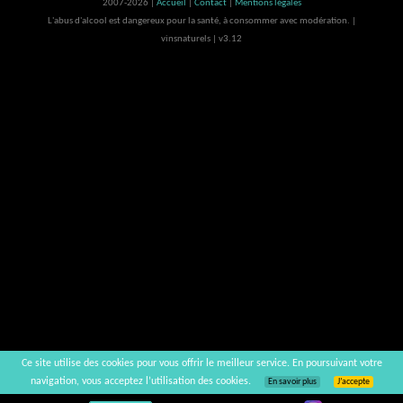
2007-2026 |
Accueil
|
Contact
|
Mentions légales
L'abus d'alcool est dangereux pour la santé, à consommer avec modération. |
vinsnaturels | v3.12
Ce site utilise des cookies pour vous offrir le meilleur service. En poursuivant votre
navigation, vous acceptez l’utilisation des cookies.
En savoir plus
J’accepte