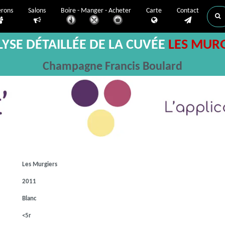
erons
Salons
Boire - Manger - Acheter
Carte
Contact
YSE DÉTAILLÉE DE LA CUVÉE
LES MUR
Champagne Francis Boulard
Les Murgiers
2011
Blanc
<5r