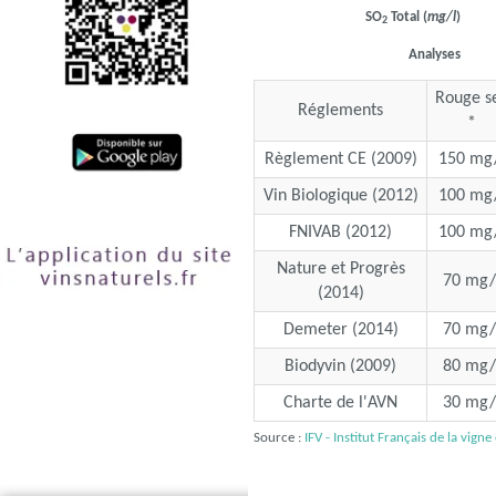
SO
Total (
mg/l
)
2
Analyses
Rouge s
Réglements
*
Règlement CE (2009)
150 mg/
Vin Biologique (2012)
100 mg/
FNIVAB (2012)
100 mg/
Nature et Progrès
70 mg/
(2014)
Demeter (2014)
70 mg/
Biodyvin (2009)
80 mg/
Charte de l'AVN
30 mg/
Source :
IFV - Institut Français de la vigne