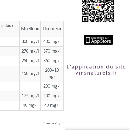
ins doux
Moelleux
Liquoreux
300 mg/l
400 mg/l
270 mg/l
370 mg/l
250 mg/l
360 mg/l
200+10
150 mg/l
mg/l
200 mg/l
175 mg/l
200 mg/l
40 mg/l
40 mg/l
* sucre < 5g/l