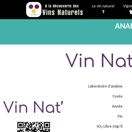
Le vin naturel
Vign
ANAL
Laboratoire d'analyse
Cuvée
Année
Vin
SO
Libre (
mg/l
)
2