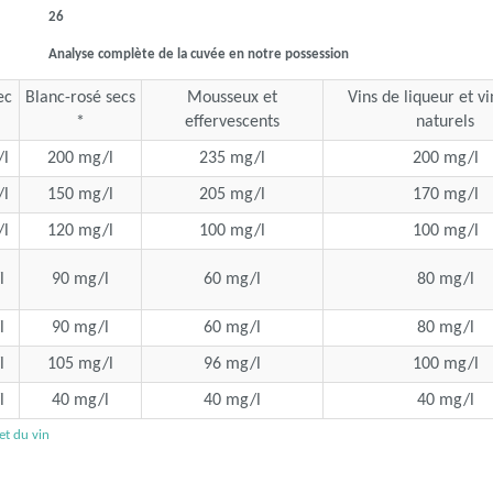
26
Analyse complète de la cuvée en notre possession
ec
Blanc-rosé secs
Mousseux et
Vins de liqueur et v
*
effervescents
naturels
l
200 mg/l
235 mg/l
200 mg/l
l
150 mg/l
205 mg/l
170 mg/l
l
120 mg/l
100 mg/l
100 mg/l
l
90 mg/l
60 mg/l
80 mg/l
l
90 mg/l
60 mg/l
80 mg/l
l
105 mg/l
96 mg/l
100 mg/l
l
40 mg/l
40 mg/l
40 mg/l
 et du vin