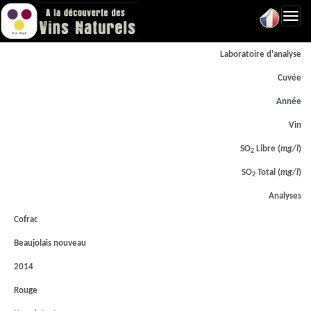
Toggl
navig
Laboratoire d'analyse
Cuvée
Année
Vin
SO
Libre (
mg/l
)
2
SO
Total (
mg/l
)
2
Analyses
Cofrac
Beaujolais nouveau
2014
Rouge