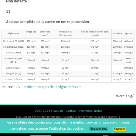
Non detecte
11
Analyse complète de la cuvée en notre possession
Rouge sec
Blanc-rosé
Mousseux et
Vins de liqueur et vins doux
Réglements
Moelleux
Liquoreux
*
secs *
effervescents
naturels
Règlement CE (2009)
150 mg/l
200 mg/l
235 mg/l
200 mg/l
300 mg/l
400 mg/l
Vin Biologique (2012)
100 mg/l
150 mg/l
205 mg/l
170 mg/l
270 mg/l
370 mg/l
FNIVAB (2012)
100 mg/l
120 mg/l
100 mg/l
100 mg/l
250 mg/l
360 mg/l
Nature et Progrès
200+10
70 mg/l
90 mg/l
60 mg/l
80 mg/l
150 mg/l
(2014)
mg/l
Demeter (2014)
70 mg/l
90 mg/l
60 mg/l
80 mg/l
200 mg/l
Biodyvin (2009)
80 mg/l
105 mg/l
96 mg/l
100 mg/l
175 mg/l
200 mg/l
Charte de l'AVN
30 mg/l
40 mg/l
40 mg/l
40 mg/l
40 mg/l
40 mg/l
Source :
IFV - Institut Français de la vigne et du vin
* sucre < 5g/l
2007-2026 |
Accueil
|
Contact
|
Mentions légales
L'abus d'alcool est dangereux pour la santé, à consommer avec modération. |
Ce site utilise des cookies pour vous offrir le meilleur service. En poursuivant votre
vinsnaturels | v3.12
navigation, vous acceptez l’utilisation des cookies.
En savoir plus
J’accepte