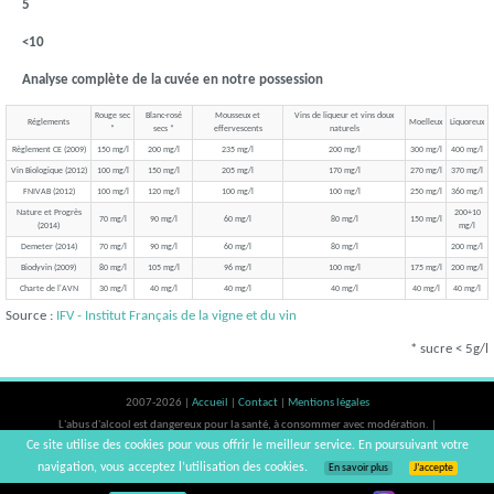
5
<10
Analyse complète de la cuvée en notre possession
Rouge sec
Blanc-rosé
Mousseux et
Vins de liqueur et vins doux
Réglements
Moelleux
Liquoreux
*
secs *
effervescents
naturels
Règlement CE (2009)
150 mg/l
200 mg/l
235 mg/l
200 mg/l
300 mg/l
400 mg/l
Vin Biologique (2012)
100 mg/l
150 mg/l
205 mg/l
170 mg/l
270 mg/l
370 mg/l
FNIVAB (2012)
100 mg/l
120 mg/l
100 mg/l
100 mg/l
250 mg/l
360 mg/l
Nature et Progrès
200+10
70 mg/l
90 mg/l
60 mg/l
80 mg/l
150 mg/l
(2014)
mg/l
Demeter (2014)
70 mg/l
90 mg/l
60 mg/l
80 mg/l
200 mg/l
Biodyvin (2009)
80 mg/l
105 mg/l
96 mg/l
100 mg/l
175 mg/l
200 mg/l
Charte de l'AVN
30 mg/l
40 mg/l
40 mg/l
40 mg/l
40 mg/l
40 mg/l
Source :
IFV - Institut Français de la vigne et du vin
* sucre < 5g/l
2007-2026 |
Accueil
|
Contact
|
Mentions légales
L'abus d'alcool est dangereux pour la santé, à consommer avec modération. |
Ce site utilise des cookies pour vous offrir le meilleur service. En poursuivant votre
vinsnaturels | v3.12
navigation, vous acceptez l’utilisation des cookies.
En savoir plus
J’accepte