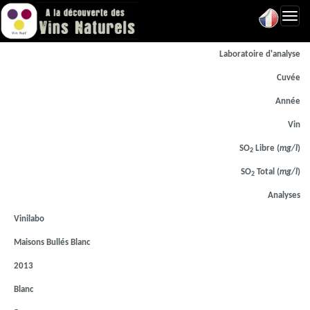
Toggl
navig
Laboratoire d'analyse
Cuvée
Année
Vin
SO
Libre (
mg/l
)
2
SO
Total (
mg/l
)
2
Analyses
Vinilabo
Maisons Bullés Blanc
2013
Blanc