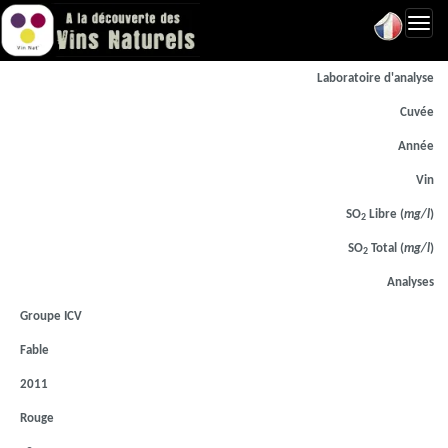
Toggl
navig
Laboratoire d'analyse
Cuvée
Année
Vin
SO
Libre (
mg/l
)
2
SO
Total (
mg/l
)
2
Analyses
Groupe ICV
Fable
2011
Rouge