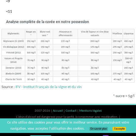
<9
<11
Analyse complète de la cuvée en notre possession
Rouge sec
Blanc-rosé
Mousseux et
Vins de liqueur et vins doux
Réglements
Moelleux
Liquoreux
*
secs *
effervescents
naturels
Règlement CE (2009)
150 mg/l
200 mg/l
235 mg/l
200 mg/l
300 mg/l
400 mg/l
Vin Biologique (2012)
100 mg/l
150 mg/l
205 mg/l
170 mg/l
270 mg/l
370 mg/l
FNIVAB (2012)
100 mg/l
120 mg/l
100 mg/l
100 mg/l
250 mg/l
360 mg/l
Nature et Progrès
200+10
70 mg/l
90 mg/l
60 mg/l
80 mg/l
150 mg/l
(2014)
mg/l
Demeter (2014)
70 mg/l
90 mg/l
60 mg/l
80 mg/l
200 mg/l
Biodyvin (2009)
80 mg/l
105 mg/l
96 mg/l
100 mg/l
175 mg/l
200 mg/l
Charte de l'AVN
30 mg/l
40 mg/l
40 mg/l
40 mg/l
40 mg/l
40 mg/l
Source :
IFV - Institut Français de la vigne et du vin
* sucre < 5g/l
2007-2026 |
Accueil
|
Contact
|
Mentions légales
L'abus d'alcool est dangereux pour la santé, à consommer avec modération. |
Ce site utilise des cookies pour vous offrir le meilleur service. En poursuivant votre
vinsnaturels | v3.12
navigation, vous acceptez l’utilisation des cookies.
En savoir plus
J’accepte