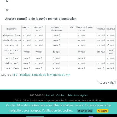
<7
<9
Analyse complète de la cuvée en notre possession
Rouge sec
Blanc-rosé
Mousseux et
Vins de liqueur et vins doux
Réglements
Moelleux
Liquoreux
*
secs *
effervescents
naturels
Règlement CE (2009)
150 mg/l
200 mg/l
235 mg/l
200 mg/l
300 mg/l
400 mg/l
Vin Biologique (2012)
100 mg/l
150 mg/l
205 mg/l
170 mg/l
270 mg/l
370 mg/l
FNIVAB (2012)
100 mg/l
120 mg/l
100 mg/l
100 mg/l
250 mg/l
360 mg/l
Nature et Progrès
200+10
70 mg/l
90 mg/l
60 mg/l
80 mg/l
150 mg/l
(2014)
mg/l
Demeter (2014)
70 mg/l
90 mg/l
60 mg/l
80 mg/l
200 mg/l
Biodyvin (2009)
80 mg/l
105 mg/l
96 mg/l
100 mg/l
175 mg/l
200 mg/l
Charte de l'AVN
30 mg/l
40 mg/l
40 mg/l
40 mg/l
40 mg/l
40 mg/l
Source :
IFV - Institut Français de la vigne et du vin
* sucre < 5g/l
2007-2026 |
Accueil
|
Contact
|
Mentions légales
L'abus d'alcool est dangereux pour la santé, à consommer avec modération. |
Ce site utilise des cookies pour vous offrir le meilleur service. En poursuivant votre
vinsnaturels | v3.12
navigation, vous acceptez l’utilisation des cookies.
En savoir plus
J’accepte