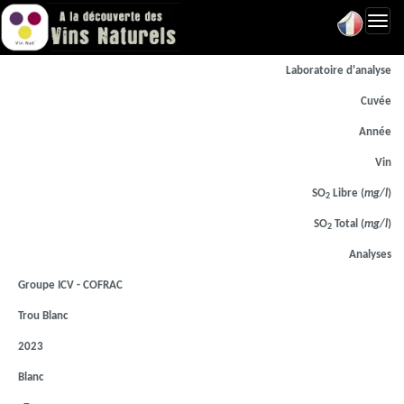
Toggl
navig
Laboratoire d'analyse
Cuvée
Année
Vin
SO
Libre (
mg/l
)
2
SO
Total (
mg/l
)
2
Analyses
Groupe ICV - COFRAC
Trou Blanc
2023
Blanc