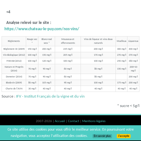
<4
Analyse relevé sur le site :
https://www.chateau-le-puy.com/nos-vins/
Rouge sec
Blanc-rosé
Mousseux et
Vins de liqueur et vins doux
Réglements
Moelleux
Liquoreux
*
secs *
effervescents
naturels
Règlement CE (2009)
150 mg/l
200 mg/l
235 mg/l
200 mg/l
300 mg/l
400 mg/l
Vin Biologique (2012)
100 mg/l
150 mg/l
205 mg/l
170 mg/l
270 mg/l
370 mg/l
FNIVAB (2012)
100 mg/l
120 mg/l
100 mg/l
100 mg/l
250 mg/l
360 mg/l
Nature et Progrès
200+10
70 mg/l
90 mg/l
60 mg/l
80 mg/l
150 mg/l
(2014)
mg/l
Demeter (2014)
70 mg/l
90 mg/l
60 mg/l
80 mg/l
200 mg/l
Biodyvin (2009)
80 mg/l
105 mg/l
96 mg/l
100 mg/l
175 mg/l
200 mg/l
Charte de l'AVN
30 mg/l
40 mg/l
40 mg/l
40 mg/l
40 mg/l
40 mg/l
Source :
IFV - Institut Français de la vigne et du vin
* sucre < 5g/l
2007-2026 |
Accueil
|
Contact
|
Mentions légales
L'abus d'alcool est dangereux pour la santé, à consommer avec modération. |
Ce site utilise des cookies pour vous offrir le meilleur service. En poursuivant votre
vinsnaturels | v3.12
navigation, vous acceptez l’utilisation des cookies.
En savoir plus
J’accepte