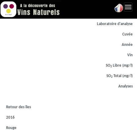
Toggl
navig
Laboratoire d'analyse
Cuvée
Année
Vin
SO
Libre (
mg/l
)
2
SO
Total (
mg/l
)
2
Analyses
Retour des îles
2016
Rouge