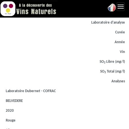
Toggl
navig
Laboratoire d'analyse
Cuvée
Année
Vin
SO
Libre (
mg/l
)
2
SO
Total (
mg/l
)
2
Analyses
Laboratoire Dubernet - COFRAC
BELVEDERE
2020
Rouge