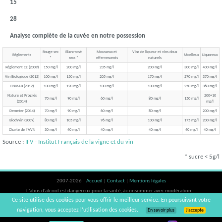
15
28
Analyse complète de la cuvée en notre possession
Rouge sec
Blanc-rosé
Mousseux et
Vins de liqueur et vins doux
Réglements
Moelleux
Liquoreux
*
secs *
effervescents
naturels
Règlement CE (2009)
150 mg/l
200 mg/l
235 mg/l
200 mg/l
300 mg/l
400 mg/l
Vin Biologique (2012)
100 mg/l
150 mg/l
205 mg/l
170 mg/l
270 mg/l
370 mg/l
FNIVAB (2012)
100 mg/l
120 mg/l
100 mg/l
100 mg/l
250 mg/l
360 mg/l
Nature et Progrès
200+10
70 mg/l
90 mg/l
60 mg/l
80 mg/l
150 mg/l
(2014)
mg/l
Demeter (2014)
70 mg/l
90 mg/l
60 mg/l
80 mg/l
200 mg/l
Biodyvin (2009)
80 mg/l
105 mg/l
96 mg/l
100 mg/l
175 mg/l
200 mg/l
Charte de l'AVN
30 mg/l
40 mg/l
40 mg/l
40 mg/l
40 mg/l
40 mg/l
Source :
IFV - Institut Français de la vigne et du vin
* sucre < 5g/l
2007-2026 |
Accueil
|
Contact
|
Mentions légales
L'abus d'alcool est dangereux pour la santé, à consommer avec modération. |
Ce site utilise des cookies pour vous offrir le meilleur service. En poursuivant votre
vinsnaturels | v3.12
navigation, vous acceptez l’utilisation des cookies.
En savoir plus
J’accepte