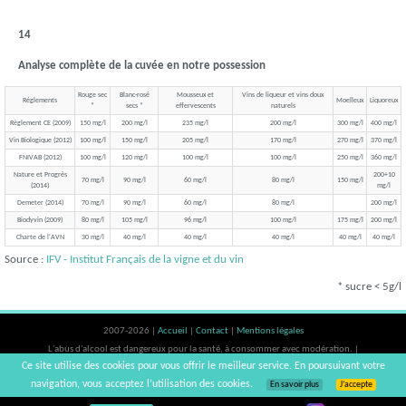
14
Analyse complète de la cuvée en notre possession
Rouge sec
Blanc-rosé
Mousseux et
Vins de liqueur et vins doux
Réglements
Moelleux
Liquoreux
*
secs *
effervescents
naturels
Règlement CE (2009)
150 mg/l
200 mg/l
235 mg/l
200 mg/l
300 mg/l
400 mg/l
Vin Biologique (2012)
100 mg/l
150 mg/l
205 mg/l
170 mg/l
270 mg/l
370 mg/l
FNIVAB (2012)
100 mg/l
120 mg/l
100 mg/l
100 mg/l
250 mg/l
360 mg/l
Nature et Progrès
200+10
70 mg/l
90 mg/l
60 mg/l
80 mg/l
150 mg/l
(2014)
mg/l
Demeter (2014)
70 mg/l
90 mg/l
60 mg/l
80 mg/l
200 mg/l
Biodyvin (2009)
80 mg/l
105 mg/l
96 mg/l
100 mg/l
175 mg/l
200 mg/l
Charte de l'AVN
30 mg/l
40 mg/l
40 mg/l
40 mg/l
40 mg/l
40 mg/l
Source :
IFV - Institut Français de la vigne et du vin
* sucre < 5g/l
2007-2026 |
Accueil
|
Contact
|
Mentions légales
L'abus d'alcool est dangereux pour la santé, à consommer avec modération. |
Ce site utilise des cookies pour vous offrir le meilleur service. En poursuivant votre
vinsnaturels | v3.12
navigation, vous acceptez l’utilisation des cookies.
En savoir plus
J’accepte