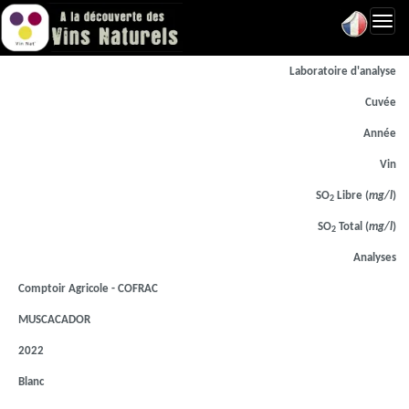
Toggl
navig
Laboratoire d'analyse
Cuvée
Année
Vin
SO
Libre (
mg/l
)
2
SO
Total (
mg/l
)
2
Analyses
Comptoir Agricole - COFRAC
MUSCACADOR
2022
Blanc