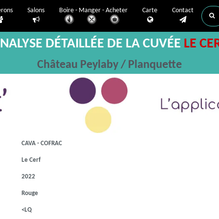
erons
Salons
Boire - Manger - Acheter
Carte
Contact
NALYSE DÉTAILLÉE DE LA CUVÉE
LE CE
Château Peylaby / Planquette
CAVA - COFRAC
Le Cerf
2022
Rouge
<LQ