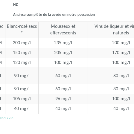
ND
Analyse complète de la cuvée en notre possession
ec
Blanc-rosé secs
Mousseux et
Vins de liqueur et v
*
effervescents
naturels
l
200 mg/l
235 mg/l
200 mg/l
l
150 mg/l
205 mg/l
170 mg/l
l
120 mg/l
100 mg/l
100 mg/l
l
90 mg/l
60 mg/l
80 mg/l
l
90 mg/l
60 mg/l
80 mg/l
l
105 mg/l
96 mg/l
100 mg/l
l
40 mg/l
40 mg/l
40 mg/l
 et du vin