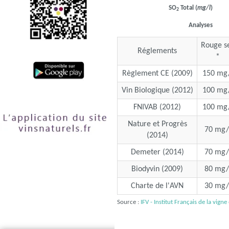
SO
Total (
mg/l
)
2
Analyses
Rouge s
Réglements
*
Règlement CE (2009)
150 mg/
Vin Biologique (2012)
100 mg/
FNIVAB (2012)
100 mg/
Nature et Progrès
70 mg/
(2014)
Demeter (2014)
70 mg/
Biodyvin (2009)
80 mg/
Charte de l'AVN
30 mg/
Source :
IFV - Institut Français de la vigne