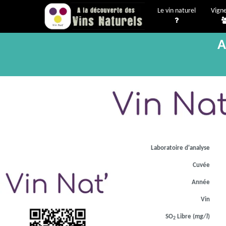
Le vin naturel
Vign
A
Laboratoire d'analyse
Cuvée
Année
Vin
SO
Libre (
mg/l
)
2