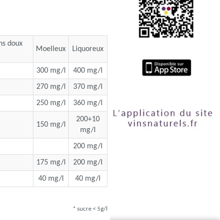
ins doux
Moelleux
Liquoreux
300 mg/l
400 mg/l
270 mg/l
370 mg/l
250 mg/l
360 mg/l
200+10
150 mg/l
mg/l
200 mg/l
175 mg/l
200 mg/l
40 mg/l
40 mg/l
* sucre < 5g/l