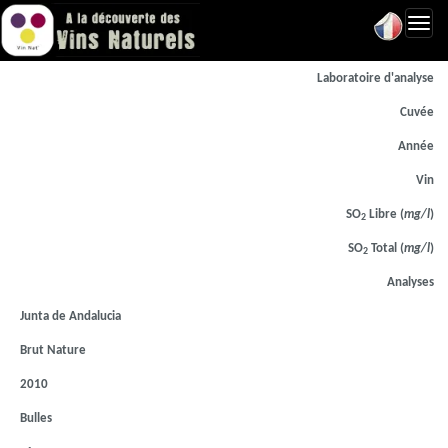
Toggl
navig
Laboratoire d'analyse
Cuvée
Année
Vin
SO
Libre (
mg/l
)
2
SO
Total (
mg/l
)
2
Analyses
Junta de Andalucia
Brut Nature
2010
Bulles