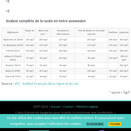
<1
<1
Analyse complète de la cuvée en notre possession
Rouge sec
Blanc-rosé
Mousseux et
Vins de liqueur et vins doux
Réglements
Moelleux
Liquoreux
*
secs *
effervescents
naturels
Règlement CE (2009)
150 mg/l
200 mg/l
235 mg/l
200 mg/l
300 mg/l
400 mg/l
Vin Biologique (2012)
100 mg/l
150 mg/l
205 mg/l
170 mg/l
270 mg/l
370 mg/l
FNIVAB (2012)
100 mg/l
120 mg/l
100 mg/l
100 mg/l
250 mg/l
360 mg/l
Nature et Progrès
200+10
70 mg/l
90 mg/l
60 mg/l
80 mg/l
150 mg/l
(2014)
mg/l
Demeter (2014)
70 mg/l
90 mg/l
60 mg/l
80 mg/l
200 mg/l
Biodyvin (2009)
80 mg/l
105 mg/l
96 mg/l
100 mg/l
175 mg/l
200 mg/l
Charte de l'AVN
30 mg/l
40 mg/l
40 mg/l
40 mg/l
40 mg/l
40 mg/l
Source :
IFV - Institut Français de la vigne et du vin
* sucre < 5g/l
2007-2026 |
Accueil
|
Contact
|
Mentions légales
L'abus d'alcool est dangereux pour la santé, à consommer avec modération. |
Ce site utilise des cookies pour vous offrir le meilleur service. En poursuivant votre
vinsnaturels | v3.12
navigation, vous acceptez l’utilisation des cookies.
En savoir plus
J’accepte