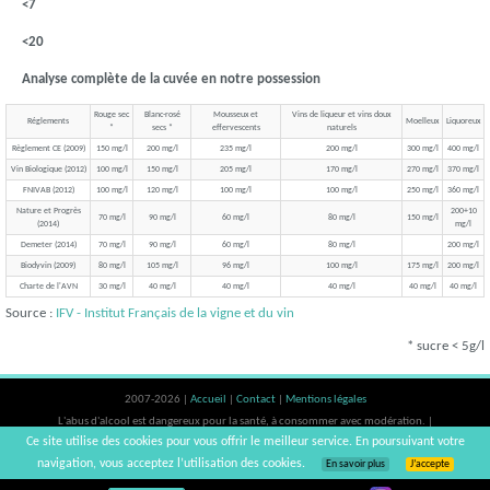
<7
<20
Analyse complète de la cuvée en notre possession
Rouge sec
Blanc-rosé
Mousseux et
Vins de liqueur et vins doux
Réglements
Moelleux
Liquoreux
*
secs *
effervescents
naturels
Règlement CE (2009)
150 mg/l
200 mg/l
235 mg/l
200 mg/l
300 mg/l
400 mg/l
Vin Biologique (2012)
100 mg/l
150 mg/l
205 mg/l
170 mg/l
270 mg/l
370 mg/l
FNIVAB (2012)
100 mg/l
120 mg/l
100 mg/l
100 mg/l
250 mg/l
360 mg/l
Nature et Progrès
200+10
70 mg/l
90 mg/l
60 mg/l
80 mg/l
150 mg/l
(2014)
mg/l
Demeter (2014)
70 mg/l
90 mg/l
60 mg/l
80 mg/l
200 mg/l
Biodyvin (2009)
80 mg/l
105 mg/l
96 mg/l
100 mg/l
175 mg/l
200 mg/l
Charte de l'AVN
30 mg/l
40 mg/l
40 mg/l
40 mg/l
40 mg/l
40 mg/l
Source :
IFV - Institut Français de la vigne et du vin
* sucre < 5g/l
2007-2026 |
Accueil
|
Contact
|
Mentions légales
L'abus d'alcool est dangereux pour la santé, à consommer avec modération. |
Ce site utilise des cookies pour vous offrir le meilleur service. En poursuivant votre
vinsnaturels | v3.12
navigation, vous acceptez l’utilisation des cookies.
En savoir plus
J’accepte