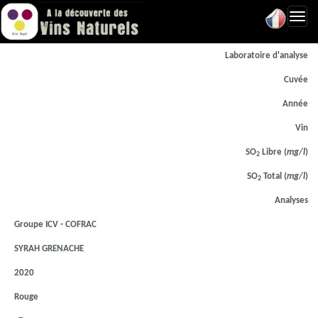
Toggl
navig
Laboratoire d'analyse
Cuvée
Année
Vin
SO
Libre (
mg/l
)
2
SO
Total (
mg/l
)
2
Analyses
Groupe ICV - COFRAC
SYRAH GRENACHE
2020
Rouge