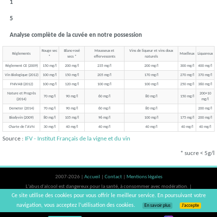
1
5
Analyse complète de la cuvée en notre possession
Rouge sec
Blanc-rosé
Mousseux et
Vins de liqueur et vins doux
Réglements
Moelleux
Liquoreux
*
secs *
effervescents
naturels
Règlement CE (2009)
150 mg/l
200 mg/l
235 mg/l
200 mg/l
300 mg/l
400 mg/l
Vin Biologique (2012)
100 mg/l
150 mg/l
205 mg/l
170 mg/l
270 mg/l
370 mg/l
FNIVAB (2012)
100 mg/l
120 mg/l
100 mg/l
100 mg/l
250 mg/l
360 mg/l
Nature et Progrès
200+10
70 mg/l
90 mg/l
60 mg/l
80 mg/l
150 mg/l
(2014)
mg/l
Demeter (2014)
70 mg/l
90 mg/l
60 mg/l
80 mg/l
200 mg/l
Biodyvin (2009)
80 mg/l
105 mg/l
96 mg/l
100 mg/l
175 mg/l
200 mg/l
Charte de l'AVN
30 mg/l
40 mg/l
40 mg/l
40 mg/l
40 mg/l
40 mg/l
Source :
IFV - Institut Français de la vigne et du vin
* sucre < 5g/l
2007-2026 |
Accueil
|
Contact
|
Mentions légales
L'abus d'alcool est dangereux pour la santé, à consommer avec modération. |
Ce site utilise des cookies pour vous offrir le meilleur service. En poursuivant votre
vinsnaturels | v3.12
navigation, vous acceptez l’utilisation des cookies.
En savoir plus
J’accepte