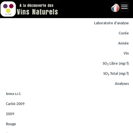
Toggl
navig
Laboratoire d'analyse
Cuvée
Année
Vin
SO
Libre (
mg/l
)
2
SO
Total (
mg/l
)
2
Analyses
Isvea s.r.l.
Carbò 2009
2009
Rouge