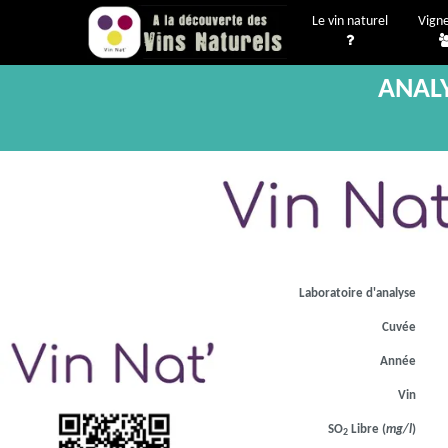
Le vin naturel
Vign
ANALY
Laboratoire d'analyse
Cuvée
Année
Vin
SO
Libre (
mg/l
)
2