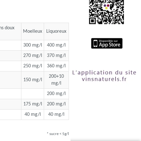
ins doux
Moelleux
Liquoreux
300 mg/l
400 mg/l
270 mg/l
370 mg/l
250 mg/l
360 mg/l
200+10
150 mg/l
mg/l
200 mg/l
175 mg/l
200 mg/l
40 mg/l
40 mg/l
* sucre < 5g/l