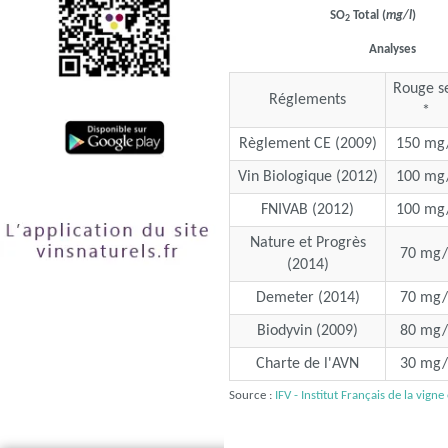
SO
Total (
mg/l
)
2
Analyses
Rouge s
Réglements
*
Règlement CE (2009)
150 mg/
Vin Biologique (2012)
100 mg/
FNIVAB (2012)
100 mg/
Nature et Progrès
70 mg/
(2014)
Demeter (2014)
70 mg/
Biodyvin (2009)
80 mg/
Charte de l'AVN
30 mg/
Source :
IFV - Institut Français de la vigne