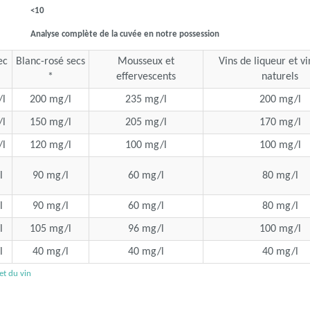
<10
Analyse complète de la cuvée en notre possession
ec
Blanc-rosé secs
Mousseux et
Vins de liqueur et v
*
effervescents
naturels
l
200 mg/l
235 mg/l
200 mg/l
l
150 mg/l
205 mg/l
170 mg/l
l
120 mg/l
100 mg/l
100 mg/l
l
90 mg/l
60 mg/l
80 mg/l
l
90 mg/l
60 mg/l
80 mg/l
l
105 mg/l
96 mg/l
100 mg/l
l
40 mg/l
40 mg/l
40 mg/l
 et du vin