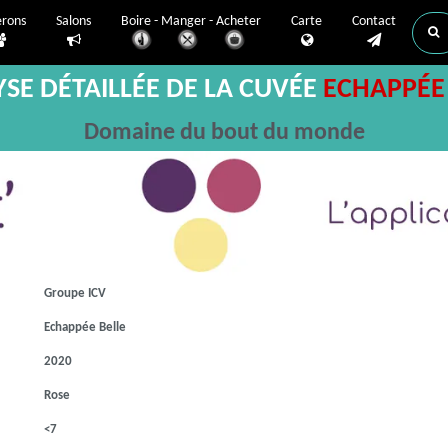
erons
Salons
Boire - Manger - Acheter
Carte
Contact
SE DÉTAILLÉE DE LA CUVÉE
ECHAPPÉE
Domaine du bout du monde
Groupe ICV
Echappée Belle
2020
Rose
<7