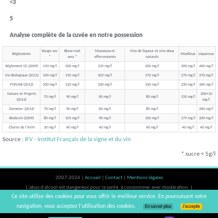
<3
5
Analyse complète de la cuvée en notre possession
Rouge sec
Blanc-rosé
Mousseux et
Vins de liqueur et vins doux
Réglements
Moelleux
Liquoreux
*
secs *
effervescents
naturels
Règlement CE (2009)
150 mg/l
200 mg/l
235 mg/l
200 mg/l
300 mg/l
400 mg/l
Vin Biologique (2012)
100 mg/l
150 mg/l
205 mg/l
170 mg/l
270 mg/l
370 mg/l
FNIVAB (2012)
100 mg/l
120 mg/l
100 mg/l
100 mg/l
250 mg/l
360 mg/l
Nature et Progrès
200+10
70 mg/l
90 mg/l
60 mg/l
80 mg/l
150 mg/l
(2014)
mg/l
Demeter (2014)
70 mg/l
90 mg/l
60 mg/l
80 mg/l
200 mg/l
Biodyvin (2009)
80 mg/l
105 mg/l
96 mg/l
100 mg/l
175 mg/l
200 mg/l
Charte de l'AVN
30 mg/l
40 mg/l
40 mg/l
40 mg/l
40 mg/l
40 mg/l
Source :
IFV - Institut Français de la vigne et du vin
* sucre < 5g/l
2007-2026 |
Accueil
|
Contact
|
Mentions légales
L'abus d'alcool est dangereux pour la santé, à consommer avec modération. |
Ce site utilise des cookies pour vous offrir le meilleur service. En poursuivant votre
vinsnaturels | v3.12
navigation, vous acceptez l’utilisation des cookies.
En savoir plus
J’accepte