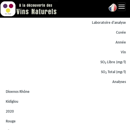
Toggl
navig
Laboratoire d'analyse
Cuvée
Année
Vin
SO
Libre (
mg/l
)
2
SO
Total (
mg/l
)
2
Analyses
Dioenos Rhône
Kidiglou
2020
Rouge