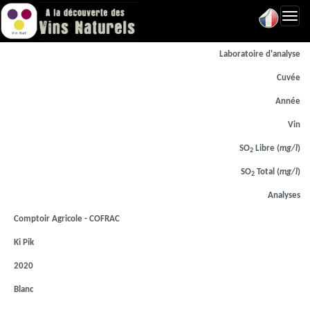
Toggl
navig
Laboratoire d'analyse
Cuvée
Année
Vin
SO
Libre (
mg/l
)
2
SO
Total (
mg/l
)
2
Analyses
Comptoir Agricole - COFRAC
Ki Pik
2020
Blanc