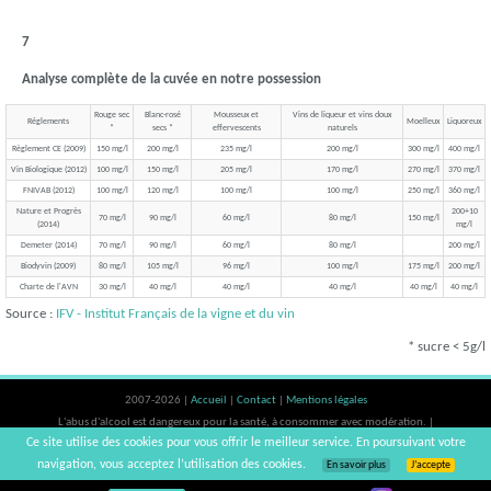
7
Analyse complète de la cuvée en notre possession
Rouge sec
Blanc-rosé
Mousseux et
Vins de liqueur et vins doux
Réglements
Moelleux
Liquoreux
*
secs *
effervescents
naturels
Règlement CE (2009)
150 mg/l
200 mg/l
235 mg/l
200 mg/l
300 mg/l
400 mg/l
Vin Biologique (2012)
100 mg/l
150 mg/l
205 mg/l
170 mg/l
270 mg/l
370 mg/l
FNIVAB (2012)
100 mg/l
120 mg/l
100 mg/l
100 mg/l
250 mg/l
360 mg/l
Nature et Progrès
200+10
70 mg/l
90 mg/l
60 mg/l
80 mg/l
150 mg/l
(2014)
mg/l
Demeter (2014)
70 mg/l
90 mg/l
60 mg/l
80 mg/l
200 mg/l
Biodyvin (2009)
80 mg/l
105 mg/l
96 mg/l
100 mg/l
175 mg/l
200 mg/l
Charte de l'AVN
30 mg/l
40 mg/l
40 mg/l
40 mg/l
40 mg/l
40 mg/l
Source :
IFV - Institut Français de la vigne et du vin
* sucre < 5g/l
2007-2026 |
Accueil
|
Contact
|
Mentions légales
L'abus d'alcool est dangereux pour la santé, à consommer avec modération. |
Ce site utilise des cookies pour vous offrir le meilleur service. En poursuivant votre
vinsnaturels | v3.12
navigation, vous acceptez l’utilisation des cookies.
En savoir plus
J’accepte