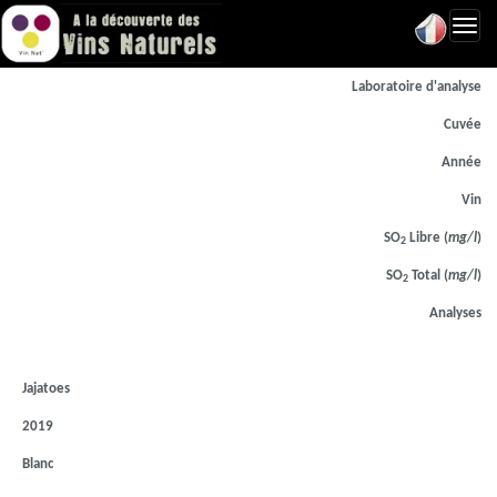
Toggl
navig
Laboratoire d'analyse
Cuvée
Année
Vin
SO
Libre (
mg/l
)
2
SO
Total (
mg/l
)
2
Analyses
Jajatoes
2019
Blanc