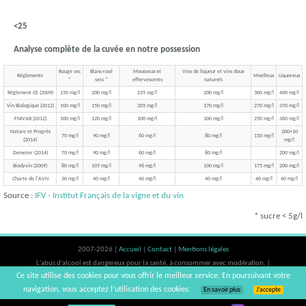
<25
Analyse complète de la cuvée en notre possession
Rouge sec
Blanc-rosé
Mousseux et
Vins de liqueur et vins doux
Réglements
Moelleux
Liquoreux
*
secs *
effervescents
naturels
Règlement CE (2009)
150 mg/l
200 mg/l
235 mg/l
200 mg/l
300 mg/l
400 mg/l
Vin Biologique (2012)
100 mg/l
150 mg/l
205 mg/l
170 mg/l
270 mg/l
370 mg/l
FNIVAB (2012)
100 mg/l
120 mg/l
100 mg/l
100 mg/l
250 mg/l
360 mg/l
Nature et Progrès
200+10
70 mg/l
90 mg/l
60 mg/l
80 mg/l
150 mg/l
(2014)
mg/l
Demeter (2014)
70 mg/l
90 mg/l
60 mg/l
80 mg/l
200 mg/l
Biodyvin (2009)
80 mg/l
105 mg/l
96 mg/l
100 mg/l
175 mg/l
200 mg/l
Charte de l'AVN
30 mg/l
40 mg/l
40 mg/l
40 mg/l
40 mg/l
40 mg/l
Source :
IFV - Institut Français de la vigne et du vin
* sucre < 5g/l
2007-2026 |
Accueil
|
Contact
|
Mentions légales
L'abus d'alcool est dangereux pour la santé, à consommer avec modération. |
Ce site utilise des cookies pour vous offrir le meilleur service. En poursuivant votre
vinsnaturels | v3.12
navigation, vous acceptez l’utilisation des cookies.
En savoir plus
J’accepte