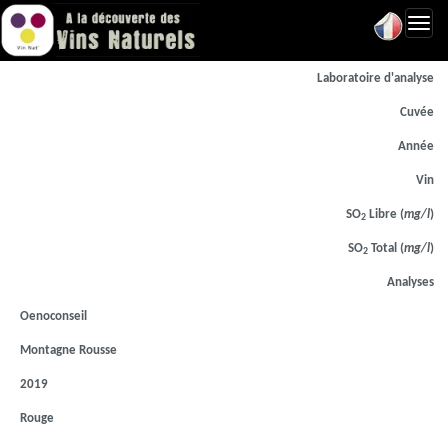
Toggl
navig
Laboratoire d'analyse
Cuvée
Année
Vin
SO
Libre (
mg/l
)
2
SO
Total (
mg/l
)
2
Analyses
Oenoconseil
Montagne Rousse
2019
Rouge