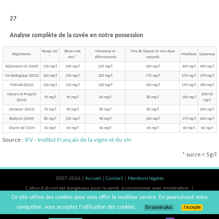
27
Analyse complète de la cuvée en notre possession
Rouge sec
Blanc-rosé
Mousseux et
Vins de liqueur et vins doux
Réglements
Moelleux
Liquoreux
*
secs *
effervescents
naturels
Règlement CE (2009)
150 mg/l
200 mg/l
235 mg/l
200 mg/l
300 mg/l
400 mg/l
Vin Biologique (2012)
100 mg/l
150 mg/l
205 mg/l
170 mg/l
270 mg/l
370 mg/l
FNIVAB (2012)
100 mg/l
120 mg/l
100 mg/l
100 mg/l
250 mg/l
360 mg/l
Nature et Progrès
200+10
70 mg/l
90 mg/l
60 mg/l
80 mg/l
150 mg/l
(2014)
mg/l
Demeter (2014)
70 mg/l
90 mg/l
60 mg/l
80 mg/l
200 mg/l
Biodyvin (2009)
80 mg/l
105 mg/l
96 mg/l
100 mg/l
175 mg/l
200 mg/l
Charte de l'AVN
30 mg/l
40 mg/l
40 mg/l
40 mg/l
40 mg/l
40 mg/l
Source :
IFV - Institut Français de la vigne et du vin
* sucre < 5g/l
2007-2026 |
Accueil
|
Contact
|
Mentions légales
L'abus d'alcool est dangereux pour la santé, à consommer avec modération. |
Ce site utilise des cookies pour vous offrir le meilleur service. En poursuivant votre
vinsnaturels | v3.12
navigation, vous acceptez l’utilisation des cookies.
En savoir plus
J’accepte