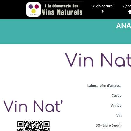
Le vin naturel
Vign
ANA
Laboratoire d'analyse
Cuvée
Année
Vin
SO
Libre (
mg/l
)
2