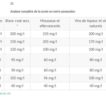
21
Analyse complète de la cuvée en notre possession
ec
Blanc-rosé secs
Mousseux et
Vins de liqueur et v
*
effervescents
naturels
l
200 mg/l
235 mg/l
200 mg/l
l
150 mg/l
205 mg/l
170 mg/l
l
120 mg/l
100 mg/l
100 mg/l
l
90 mg/l
60 mg/l
80 mg/l
l
90 mg/l
60 mg/l
80 mg/l
l
105 mg/l
96 mg/l
100 mg/l
l
40 mg/l
40 mg/l
40 mg/l
 et du vin