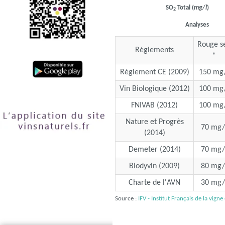
SO
Total (
mg/l
)
2
Analyses
Rouge s
Réglements
*
Règlement CE (2009)
150 mg/
Vin Biologique (2012)
100 mg/
FNIVAB (2012)
100 mg/
Nature et Progrès
70 mg/
(2014)
Demeter (2014)
70 mg/
Biodyvin (2009)
80 mg/
Charte de l'AVN
30 mg/
Source :
IFV - Institut Français de la vigne