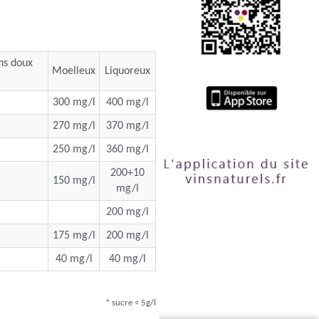
ins doux
Moelleux
Liquoreux
300 mg/l
400 mg/l
270 mg/l
370 mg/l
250 mg/l
360 mg/l
200+10
150 mg/l
mg/l
200 mg/l
175 mg/l
200 mg/l
40 mg/l
40 mg/l
* sucre < 5g/l