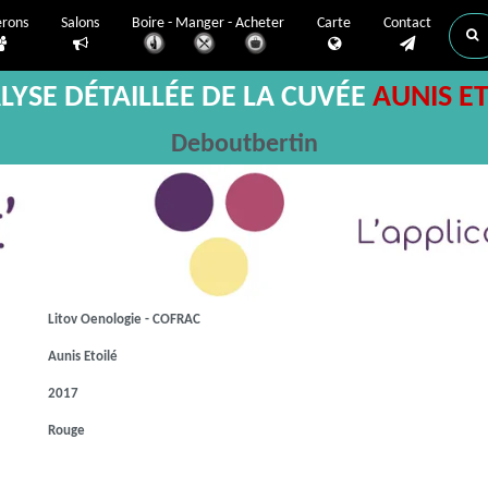
erons
Salons
Boire - Manger - Acheter
Carte
Contact
LYSE DÉTAILLÉE DE LA CUVÉE
AUNIS ET
Deboutbertin
Litov Oenologie - COFRAC
Aunis Etoilé
2017
Rouge