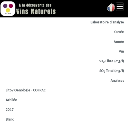
Toggl
navig
Laboratoire d'analyse
Cuvée
Année
Vin
SO
Libre (
mg/l
)
2
SO
Total (
mg/l
)
2
Analyses
Litov Oenologie - COFRAC
Achilée
2017
Blanc