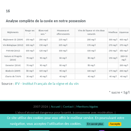
16
Analyse complète de la cuvée en notre possession
Rouge sec
Blanc-rosé
Mousseux et
Vins de liqueur et vins doux
Réglements
Moelleux
Liquoreux
*
secs *
effervescents
naturels
Règlement CE (2009)
150 mg/l
200 mg/l
235 mg/l
200 mg/l
300 mg/l
400 mg/l
Vin Biologique (2012)
100 mg/l
150 mg/l
205 mg/l
170 mg/l
270 mg/l
370 mg/l
FNIVAB (2012)
100 mg/l
120 mg/l
100 mg/l
100 mg/l
250 mg/l
360 mg/l
Nature et Progrès
200+10
70 mg/l
90 mg/l
60 mg/l
80 mg/l
150 mg/l
(2014)
mg/l
Demeter (2014)
70 mg/l
90 mg/l
60 mg/l
80 mg/l
200 mg/l
Biodyvin (2009)
80 mg/l
105 mg/l
96 mg/l
100 mg/l
175 mg/l
200 mg/l
Charte de l'AVN
30 mg/l
40 mg/l
40 mg/l
40 mg/l
40 mg/l
40 mg/l
Source :
IFV - Institut Français de la vigne et du vin
* sucre < 5g/l
2007-2026 |
Accueil
|
Contact
|
Mentions légales
L'abus d'alcool est dangereux pour la santé, à consommer avec modération. |
Ce site utilise des cookies pour vous offrir le meilleur service. En poursuivant votre
vinsnaturels | v3.12
navigation, vous acceptez l’utilisation des cookies.
En savoir plus
J’accepte