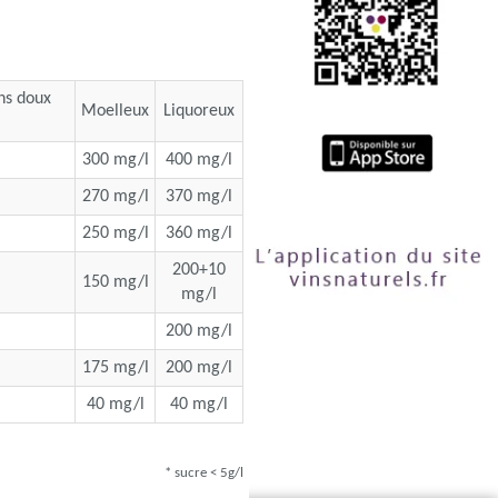
ins doux
Moelleux
Liquoreux
300 mg/l
400 mg/l
270 mg/l
370 mg/l
250 mg/l
360 mg/l
200+10
150 mg/l
mg/l
200 mg/l
175 mg/l
200 mg/l
40 mg/l
40 mg/l
* sucre < 5g/l