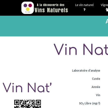
Le vin naturel
Vign
Laboratoire d'analyse
Cuvée
Année
Vin
SO
Libre (
mg/l
)
2