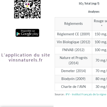
SO
Total (
mg/l
)
2
Analyses
Rouge s
Réglements
*
Règlement CE (2009)
150 mg/
Vin Biologique (2012)
100 mg/
FNIVAB (2012)
100 mg/
Nature et Progrès
70 mg/
(2014)
Demeter (2014)
70 mg/
Biodyvin (2009)
80 mg/
Charte de l'AVN
30 mg/
Source :
IFV - Institut Français de la vigne