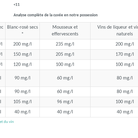
<11
Analyse complète de la cuvée en notre possession
ec
Blanc-rosé secs
Mousseux et
Vins de liqueur et v
*
effervescents
naturels
l
200 mg/l
235 mg/l
200 mg/l
l
150 mg/l
205 mg/l
170 mg/l
l
120 mg/l
100 mg/l
100 mg/l
l
90 mg/l
60 mg/l
80 mg/l
l
90 mg/l
60 mg/l
80 mg/l
l
105 mg/l
96 mg/l
100 mg/l
l
40 mg/l
40 mg/l
40 mg/l
 et du vin