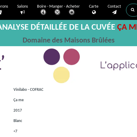
erons
Salons
Boire - Manger - Acheter
Carte
Contact
ANALYSE DÉTAILLÉE DE LA CUVÉE
ÇA M
Domaine des Maisons Brûlées
Vinilabo - COFRAC
Ça me
2017
Blanc
<7