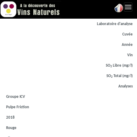
Toggl
navig
Laboratoire d'analyse
Cuvée
Année
Vin
SO
Libre (
mg/l
)
2
SO
Total (
mg/l
)
2
Analyses
Groupe ICV
Pulpe Friction
2018
Rouge