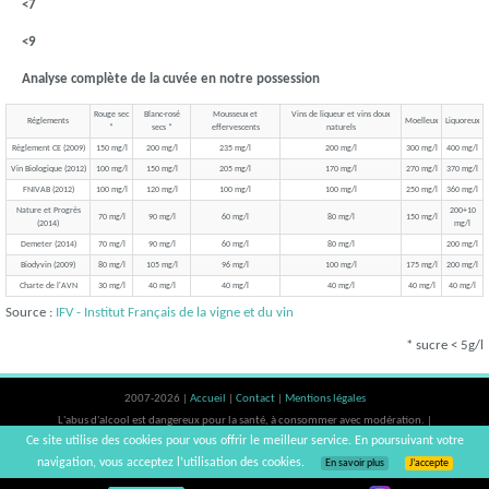
<7
<9
Analyse complète de la cuvée en notre possession
Rouge sec
Blanc-rosé
Mousseux et
Vins de liqueur et vins doux
Réglements
Moelleux
Liquoreux
*
secs *
effervescents
naturels
Règlement CE (2009)
150 mg/l
200 mg/l
235 mg/l
200 mg/l
300 mg/l
400 mg/l
Vin Biologique (2012)
100 mg/l
150 mg/l
205 mg/l
170 mg/l
270 mg/l
370 mg/l
FNIVAB (2012)
100 mg/l
120 mg/l
100 mg/l
100 mg/l
250 mg/l
360 mg/l
Nature et Progrès
200+10
70 mg/l
90 mg/l
60 mg/l
80 mg/l
150 mg/l
(2014)
mg/l
Demeter (2014)
70 mg/l
90 mg/l
60 mg/l
80 mg/l
200 mg/l
Biodyvin (2009)
80 mg/l
105 mg/l
96 mg/l
100 mg/l
175 mg/l
200 mg/l
Charte de l'AVN
30 mg/l
40 mg/l
40 mg/l
40 mg/l
40 mg/l
40 mg/l
Source :
IFV - Institut Français de la vigne et du vin
* sucre < 5g/l
2007-2026 |
Accueil
|
Contact
|
Mentions légales
L'abus d'alcool est dangereux pour la santé, à consommer avec modération. |
Ce site utilise des cookies pour vous offrir le meilleur service. En poursuivant votre
vinsnaturels | v3.12
navigation, vous acceptez l’utilisation des cookies.
En savoir plus
J’accepte