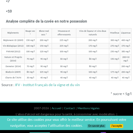
<7
<10
Analyse complète de la cuvée en notre possession
Rouge sec
Blanc-rosé
Mousseux et
Vins de liqueur et vins doux
Réglements
Moelleux
Liquoreux
*
secs *
effervescents
naturels
Règlement CE (2009)
150 mg/l
200 mg/l
235 mg/l
200 mg/l
300 mg/l
400 mg/l
Vin Biologique (2012)
100 mg/l
150 mg/l
205 mg/l
170 mg/l
270 mg/l
370 mg/l
FNIVAB (2012)
100 mg/l
120 mg/l
100 mg/l
100 mg/l
250 mg/l
360 mg/l
Nature et Progrès
200+10
70 mg/l
90 mg/l
60 mg/l
80 mg/l
150 mg/l
(2014)
mg/l
Demeter (2014)
70 mg/l
90 mg/l
60 mg/l
80 mg/l
200 mg/l
Biodyvin (2009)
80 mg/l
105 mg/l
96 mg/l
100 mg/l
175 mg/l
200 mg/l
Charte de l'AVN
30 mg/l
40 mg/l
40 mg/l
40 mg/l
40 mg/l
40 mg/l
Source :
IFV - Institut Français de la vigne et du vin
* sucre < 5g/l
2007-2026 |
Accueil
|
Contact
|
Mentions légales
L'abus d'alcool est dangereux pour la santé, à consommer avec modération. |
Ce site utilise des cookies pour vous offrir le meilleur service. En poursuivant votre
vinsnaturels | v3.12
navigation, vous acceptez l’utilisation des cookies.
En savoir plus
J’accepte