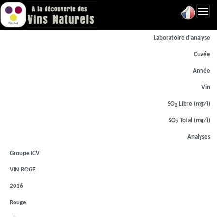
Toggl
navig
Laboratoire d'analyse
Cuvée
Année
Vin
SO
Libre (
mg/l
)
2
SO
Total (
mg/l
)
2
Analyses
Groupe ICV
VIN ROGE
2016
Rouge