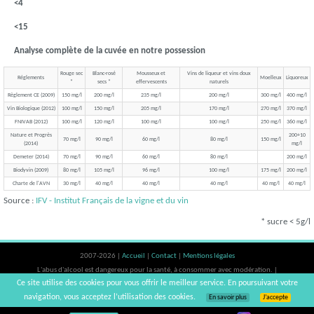
<4
<15
Analyse complète de la cuvée en notre possession
Rouge sec
Blanc-rosé
Mousseux et
Vins de liqueur et vins doux
Réglements
Moelleux
Liquoreux
*
secs *
effervescents
naturels
Règlement CE (2009)
150 mg/l
200 mg/l
235 mg/l
200 mg/l
300 mg/l
400 mg/l
Vin Biologique (2012)
100 mg/l
150 mg/l
205 mg/l
170 mg/l
270 mg/l
370 mg/l
FNIVAB (2012)
100 mg/l
120 mg/l
100 mg/l
100 mg/l
250 mg/l
360 mg/l
Nature et Progrès
200+10
70 mg/l
90 mg/l
60 mg/l
80 mg/l
150 mg/l
(2014)
mg/l
Demeter (2014)
70 mg/l
90 mg/l
60 mg/l
80 mg/l
200 mg/l
Biodyvin (2009)
80 mg/l
105 mg/l
96 mg/l
100 mg/l
175 mg/l
200 mg/l
Charte de l'AVN
30 mg/l
40 mg/l
40 mg/l
40 mg/l
40 mg/l
40 mg/l
Source :
IFV - Institut Français de la vigne et du vin
* sucre < 5g/l
2007-2026 |
Accueil
|
Contact
|
Mentions légales
L'abus d'alcool est dangereux pour la santé, à consommer avec modération. |
Ce site utilise des cookies pour vous offrir le meilleur service. En poursuivant votre
vinsnaturels | v3.12
navigation, vous acceptez l’utilisation des cookies.
En savoir plus
J’accepte