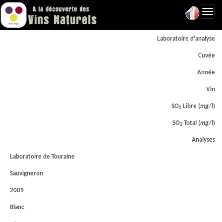
Toggl
navig
Laboratoire d'analyse
Cuvée
Année
Vin
SO
Libre (
mg/l
)
2
SO
Total (
mg/l
)
2
Analyses
Laboratoire de Touraine
Sauvigneron
2009
Blanc