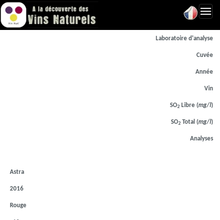
Toggl
navig
Laboratoire d'analyse
Cuvée
Année
Vin
SO
Libre (
mg/l
)
2
SO
Total (
mg/l
)
2
Analyses
Astra
2016
Rouge