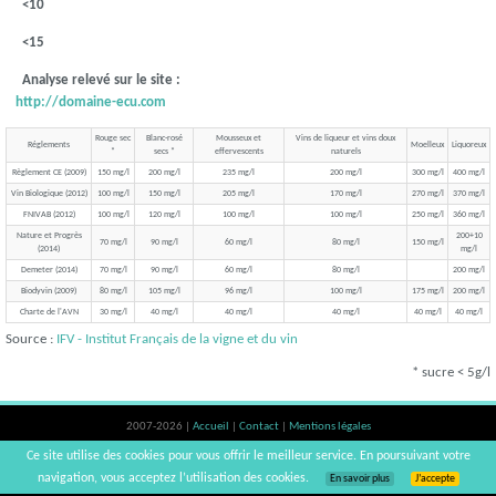
<10
<15
Analyse relevé sur le site :
http://domaine-ecu.com
Rouge sec
Blanc-rosé
Mousseux et
Vins de liqueur et vins doux
Réglements
Moelleux
Liquoreux
*
secs *
effervescents
naturels
Règlement CE (2009)
150 mg/l
200 mg/l
235 mg/l
200 mg/l
300 mg/l
400 mg/l
Vin Biologique (2012)
100 mg/l
150 mg/l
205 mg/l
170 mg/l
270 mg/l
370 mg/l
FNIVAB (2012)
100 mg/l
120 mg/l
100 mg/l
100 mg/l
250 mg/l
360 mg/l
Nature et Progrès
200+10
70 mg/l
90 mg/l
60 mg/l
80 mg/l
150 mg/l
(2014)
mg/l
Demeter (2014)
70 mg/l
90 mg/l
60 mg/l
80 mg/l
200 mg/l
Biodyvin (2009)
80 mg/l
105 mg/l
96 mg/l
100 mg/l
175 mg/l
200 mg/l
Charte de l'AVN
30 mg/l
40 mg/l
40 mg/l
40 mg/l
40 mg/l
40 mg/l
Source :
IFV - Institut Français de la vigne et du vin
* sucre < 5g/l
2007-2026 |
Accueil
|
Contact
|
Mentions légales
L'abus d'alcool est dangereux pour la santé, à consommer avec modération. |
Ce site utilise des cookies pour vous offrir le meilleur service. En poursuivant votre
vinsnaturels | v3.12
navigation, vous acceptez l’utilisation des cookies.
En savoir plus
J’accepte