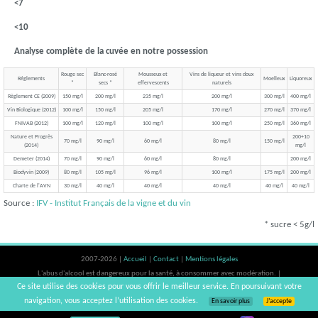
<7
<10
Analyse complète de la cuvée en notre possession
Rouge sec
Blanc-rosé
Mousseux et
Vins de liqueur et vins doux
Réglements
Moelleux
Liquoreux
*
secs *
effervescents
naturels
Règlement CE (2009)
150 mg/l
200 mg/l
235 mg/l
200 mg/l
300 mg/l
400 mg/l
Vin Biologique (2012)
100 mg/l
150 mg/l
205 mg/l
170 mg/l
270 mg/l
370 mg/l
FNIVAB (2012)
100 mg/l
120 mg/l
100 mg/l
100 mg/l
250 mg/l
360 mg/l
Nature et Progrès
200+10
70 mg/l
90 mg/l
60 mg/l
80 mg/l
150 mg/l
(2014)
mg/l
Demeter (2014)
70 mg/l
90 mg/l
60 mg/l
80 mg/l
200 mg/l
Biodyvin (2009)
80 mg/l
105 mg/l
96 mg/l
100 mg/l
175 mg/l
200 mg/l
Charte de l'AVN
30 mg/l
40 mg/l
40 mg/l
40 mg/l
40 mg/l
40 mg/l
Source :
IFV - Institut Français de la vigne et du vin
* sucre < 5g/l
2007-2026 |
Accueil
|
Contact
|
Mentions légales
L'abus d'alcool est dangereux pour la santé, à consommer avec modération. |
Ce site utilise des cookies pour vous offrir le meilleur service. En poursuivant votre
vinsnaturels | v3.12
navigation, vous acceptez l’utilisation des cookies.
En savoir plus
J’accepte