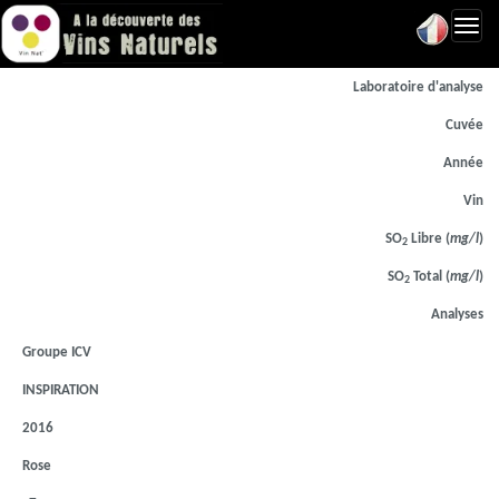
Toggl
navig
Laboratoire d'analyse
Cuvée
Année
Vin
SO
Libre (
mg/l
)
2
SO
Total (
mg/l
)
2
Analyses
Groupe ICV
INSPIRATION
2016
Rose