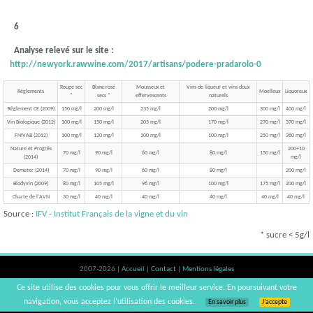
6
Analyse relevé sur le site :
http://newyork.rawwine.com/2017/artisans/podere-pradarolo-0
Rouge sec
Blanc-rosé
Mousseux et
Vins de liqueur et vins doux
Réglements
Moelleux
Liquoreux
*
secs *
effervescents
naturels
Règlement CE (2009)
150 mg/l
200 mg/l
235 mg/l
200 mg/l
300 mg/l
400 mg/l
Vin Biologique (2012)
100 mg/l
150 mg/l
205 mg/l
170 mg/l
270 mg/l
370 mg/l
FNIVAB (2012)
100 mg/l
120 mg/l
100 mg/l
100 mg/l
250 mg/l
360 mg/l
Nature et Progrès
200+10
70 mg/l
90 mg/l
60 mg/l
80 mg/l
150 mg/l
(2014)
mg/l
Demeter (2014)
70 mg/l
90 mg/l
60 mg/l
80 mg/l
200 mg/l
Biodyvin (2009)
80 mg/l
105 mg/l
96 mg/l
100 mg/l
175 mg/l
200 mg/l
Charte de l'AVN
30 mg/l
40 mg/l
40 mg/l
40 mg/l
40 mg/l
40 mg/l
Source :
IFV - Institut Français de la vigne et du vin
* sucre < 5g/l
2007-2026 |
Accueil
|
Contact
|
Mentions légales
L'abus d'alcool est dangereux pour la santé, à consommer avec modération. |
Ce site utilise des cookies pour vous offrir le meilleur service. En poursuivant votre
vinsnaturels | v3.12
navigation, vous acceptez l’utilisation des cookies.
En savoir plus
J’accepte