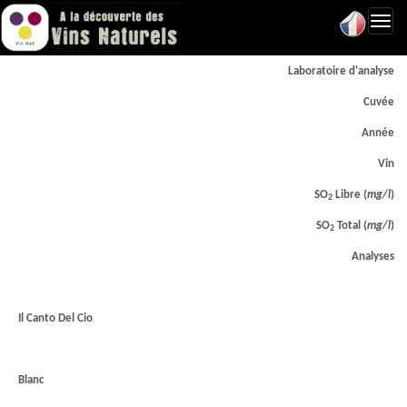
Toggl
navig
Laboratoire d'analyse
Cuvée
Année
Vin
SO
Libre (
mg/l
)
2
SO
Total (
mg/l
)
2
Analyses
Il Canto Del Cio
Blanc