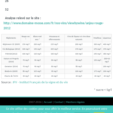
26
52
Analyse relevé sur le site :
http://www.domaine-mosse.com/fr/nos-vins/viewbywine/anjou-rouge-
2012
Rouge sec
Blanc-rosé
Mousseux et
Vins de liqueur et vins doux
Réglements
Moelleux
Liquoreux
*
secs *
effervescents
naturels
Règlement CE (2009)
150 mg/l
200 mg/l
235 mg/l
200 mg/l
300 mg/l
400 mg/l
Vin Biologique (2012)
100 mg/l
150 mg/l
205 mg/l
170 mg/l
270 mg/l
370 mg/l
FNIVAB (2012)
100 mg/l
120 mg/l
100 mg/l
100 mg/l
250 mg/l
360 mg/l
Nature et Progrès
200+10
70 mg/l
90 mg/l
60 mg/l
80 mg/l
150 mg/l
(2014)
mg/l
Demeter (2014)
70 mg/l
90 mg/l
60 mg/l
80 mg/l
200 mg/l
Biodyvin (2009)
80 mg/l
105 mg/l
96 mg/l
100 mg/l
175 mg/l
200 mg/l
Charte de l'AVN
30 mg/l
40 mg/l
40 mg/l
40 mg/l
40 mg/l
40 mg/l
Source :
IFV - Institut Français de la vigne et du vin
* sucre < 5g/l
2007-2026 |
Accueil
|
Contact
|
Mentions légales
L'abus d'alcool est dangereux pour la santé, à consommer avec modération. |
Ce site utilise des cookies pour vous offrir le meilleur service. En poursuivant votre
vinsnaturels | v3.12