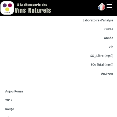
Toggl
navig
Laboratoire d'analyse
Cuvée
Année
Vin
SO
Libre (
mg/l
)
2
SO
Total (
mg/l
)
2
Analyses
Anjou Rouge
2012
Rouge